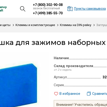
+7 (800) 302-90-08
илер
звонок бесплатный
Пункты самовывоза
ft
+7 (499) 385-55-70
и щиты
Клеммы и комплектующие
Клеммы на DIN-рейку
Заглуш
шка для зажимов наборных 
Наличие
Склад производителя
от 2-х недель
Артикул
32
Серия
В избранное
Сравнит
Внимание! Участились обращен