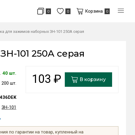
Корзина
0
0
0
ка для зажимов наборных ЗН-101 250А серая
ЗН-101 250А серая
40 шт.
103
₽
В корзину
200 шт.
436DEK
ЗН-101
ь
ия по гарантии на товар, купленный на