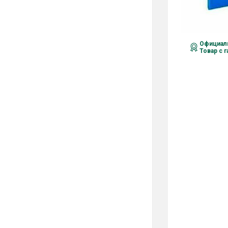
Официаль
Товар с 