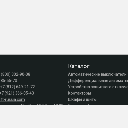
Каталог
 (800) 302-90-08
Автоматические выключатели
385-55-70
Дифференциальные автоматы
+7 (812) 649-21-72
Устройства защитного отключе
+7 (921) 366-05-43
Контакторы
ft-russia.com
Шкафы и щиты
а продаж: Пн–Пт с 10:00 до 18:00
Силовое оборудование
Акции
Серии
к оплате