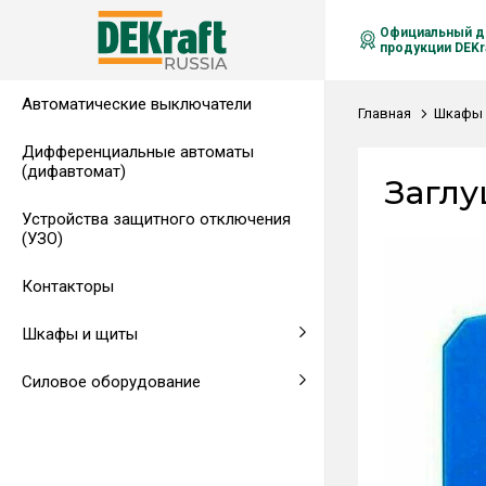
Официальный д
продукции DEKra
Автоматические выключатели
Распределительные щиты,
Автоматические выключатели в
Клеммы на DIN-рейку
Аксессуары
Амперметры
Воздушные автоматические
Главная
Шкафы 
гребенчатые шинки
литом корпусе
выключатели
Дифференциальные автоматы
(дифавтомат)
Напольные щиты
Предохранители
Заглу
Устройства защитного отключения
Клеммы и комплектующие
Щитовые приборы
(УЗО)
Аксессуары для щитов
Автоматические воздушные
Контакторы
выключатели
Шкафы и щиты
Светосигнальная аппаратура
Силовое оборудование