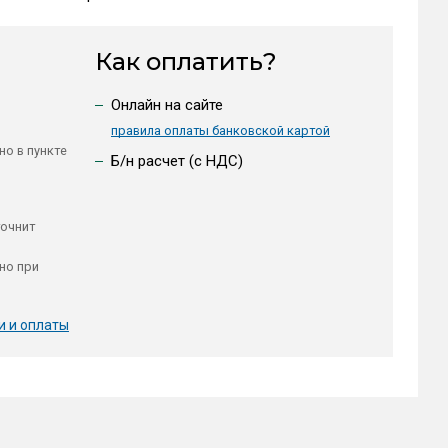
Как оплатить?
Онлайн на сайте
правила оплаты банковской картой
но в пункте
Б/н расчет (c НДС)
точнит
но при
и и оплаты