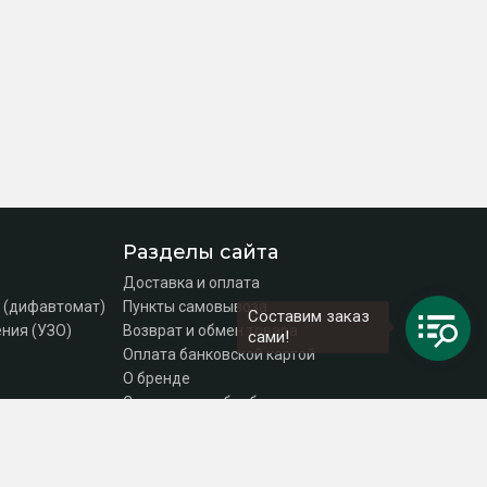
Разделы сайта
Доставка и оплата
 (дифавтомат)
Пункты самовывоза
Составим заказ
ния (УЗО)
Возврат и обмен товара
сами!
Оплата банковской картой
О бренде
Согласие на обработку персональных данных
Политика конфиденциальности
Контакты