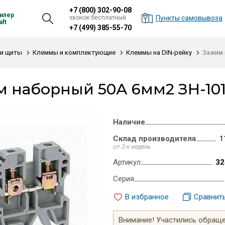
+7 (800) 302-90-08
илер
звонок бесплатный
Пункты самовывоза
ft
+7 (499) 385-55-70
и щиты
Клеммы и комплектующие
Клеммы на DIN-рейку
Зажим 
 наборный 50А 6мм2 ЗН-101
Наличие
Склад производителя
1
от 2-х недель
Артикул
32
Серия
В избранное
Сравнит
Внимание! Участились обращен