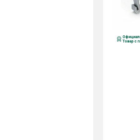
Официаль
Товар с 