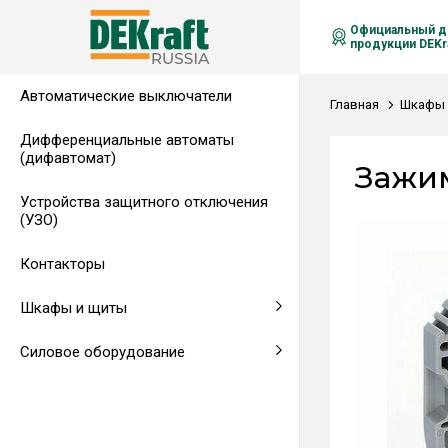
Официальный д
продукции DEKra
Автоматические выключатели
Распределительные щиты,
Автоматические выключатели в
Клеммы на DIN-рейку
Аксессуары
Амперметры
Воздушные автоматические
Главная
Шкафы 
гребенчатые шинки
литом корпусе
выключатели
Дифференциальные автоматы
(дифавтомат)
Напольные щиты
Предохранители
Зажим
Устройства защитного отключения
Клеммы и комплектующие
Щитовые приборы
(УЗО)
Аксессуары для щитов
Автоматические воздушные
Контакторы
выключатели
Шкафы и щиты
Светосигнальная аппаратура
Силовое оборудование