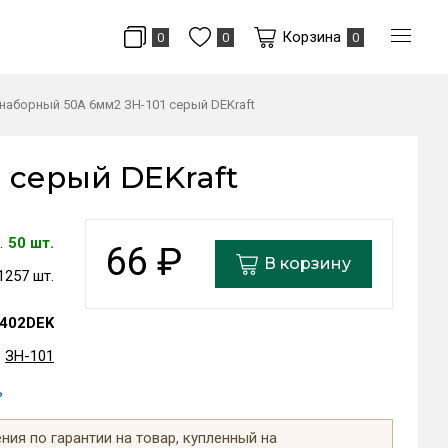
Корзина
0
0
0
наборный 50А 6мм2 ЗН-101 серый DEKraft
 серый DEKraft
50 шт.
66
₽
В корзину
1257 шт.
402DEK
ЗН-101
ь
ия по гарантии на товар, купленный на