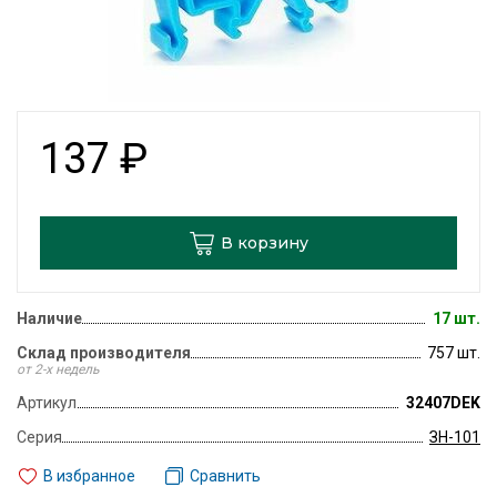
137
₽
В корзину
Наличие
17 шт.
Склад производителя
757 шт.
от 2-х недель
Артикул
32407DEK
Серия
ЗН-101
В избранное
Сравнить