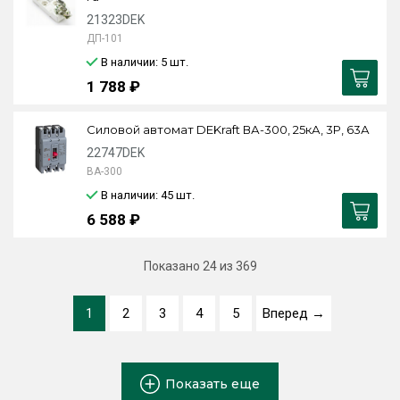
21323DEK
ДП-101
В наличии: 5
шт.
1 788 ₽
Силовой автомат DEKraft ВА-300, 25кА, 3P, 63А
22747DEK
ВА-300
В наличии: 45
шт.
6 588 ₽
Показано
24
из 369
1
2
3
4
5
Вперед →
Показать еще