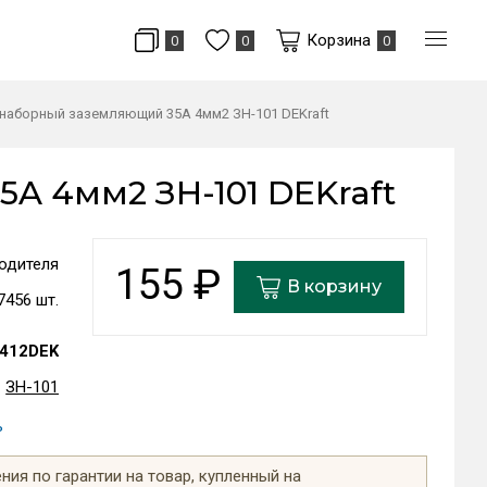
Корзина
0
0
0
наборный заземляющий 35A 4мм2 ЗН-101 DEKraft
A 4мм2 ЗН-101 DEKraft
одителя
155
₽
В корзину
7456 шт.
412DEK
ЗН-101
ь
ия по гарантии на товар, купленный на