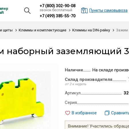
+7 (800) 302-90-08
илер
звонок бесплатный
Пункты самовывоза
ft
+7 (499) 385-55-70
и щиты
Клеммы и комплектующие
Клеммы на DIN-рейку
Зажим 
 наборный заземляющий 35
Наличие
На складе произв
Склад производителя
от 2-х недель
Артикул
32
Серия
В избранное
Сравнит
Внимание! Участились обращен