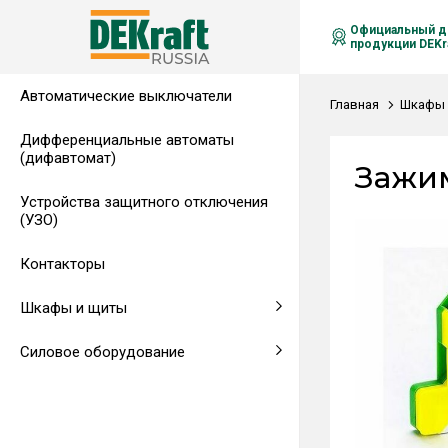
Официальный д
продукции DEKra
Автоматические выключатели
Распределительные щиты,
Автоматические выключатели в
Клеммы на DIN-рейку
Аксессуары
Амперметры
Воздушные автоматические
Главная
Шкафы 
гребенчатые шинки
литом корпусе
выключатели
Дифференциальные автоматы
(дифавтомат)
Напольные щиты
Предохранители
Зажим
Устройства защитного отключения
Клеммы и комплектующие
Щитовые приборы
(УЗО)
Аксессуары для щитов
Автоматические воздушные
Контакторы
выключатели
Шкафы и щиты
Светосигнальная аппаратура
Силовое оборудование