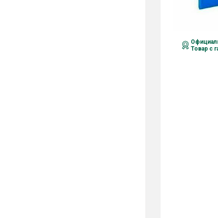
Официаль
Товар с 