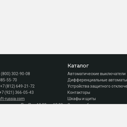
Каталог
 (800) 302-90-08
Автоматические выключатели
385-55-70
Дифференциальные автоматы
+7 (812) 649-21-72
Устройства защитного отключе
+7 (921) 366-05-43
Контакторы
ft-russia.com
Шкафы и щиты
а продаж: Пн–Пт с 10:00 до 18:00
Силовое оборудование
Акции
Серии
к оплате