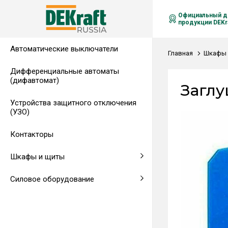
Официальный д
продукции DEKra
Автоматические выключатели
Распределительные щиты,
Автоматические выключатели в
Клеммы на DIN-рейку
Аксессуары
Амперметры
Воздушные автоматические
Главная
Шкафы 
гребенчатые шинки
литом корпусе
выключатели
Дифференциальные автоматы
(дифавтомат)
Напольные щиты
Предохранители
Заглу
Устройства защитного отключения
Клеммы и комплектующие
Щитовые приборы
(УЗО)
Аксессуары для щитов
Автоматические воздушные
Контакторы
выключатели
Шкафы и щиты
Светосигнальная аппаратура
Силовое оборудование