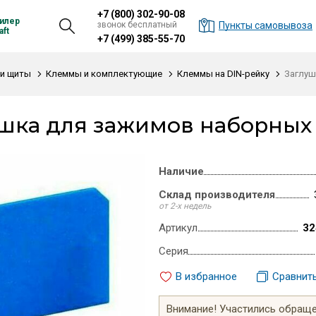
+7 (800) 302-90-08
илер
звонок бесплатный
Пункты самовывоза
ft
+7 (499) 385-55-70
и щиты
Клеммы и комплектующие
Клеммы на DIN-рейку
Заглуш
шка для зажимов наборных 
Наличие
Склад производителя
от 2-х недель
Артикул
32
Серия
В избранное
Сравнит
Внимание! Участились обращен