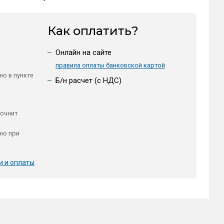
Как оплатить?
Онлайн на сайте
правила оплаты банковской картой
но в пункте
Б/н расчет (c НДС)
точнит
но при
и и оплаты