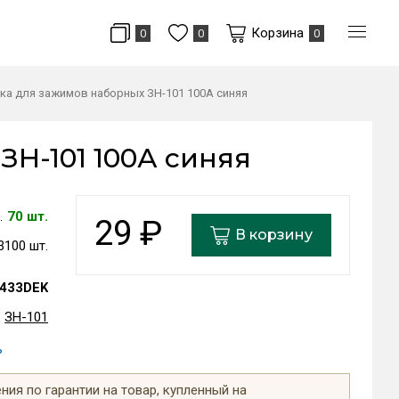
Корзина
0
0
0
ка для зажимов наборных ЗН-101 100А синяя
ЗН-101 100А синяя
70 шт.
29
₽
В корзину
3100 шт.
433DEK
ЗН-101
ь
ия по гарантии на товар, купленный на