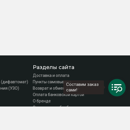
Разделы сайта
Доставка и оплата
 (дифавтомат)
Пункты самовывоза
Составим заказ
ния (УЗО)
Возврат и обмен товара
сами!
Оплата банковской картой
О бренде
Согласие на обработку персональных данных
Политика конфиденциальности
Контакты