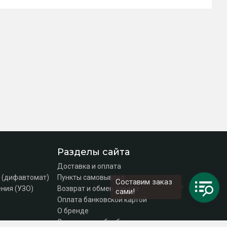
Разделы сайта
Доставка и оплата
 (дифавтомат)
Пункты самовывоза
Составим заказ
ния (УЗО)
Возврат и обмен товара
сами!
Оплата банковской картой
О бренде
Согласие на обработку персональных данных