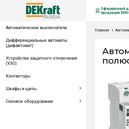
Официальный д
продукции DEKra
Автоматические выключатели
Распределительные щиты,
Автоматические выключатели в
Клеммы на DIN-рейку
Аксессуары
Амперметры
Воздушные автоматические
Главная
Автома
гребенчатые шинки
литом корпусе
выключатели
Дифференциальные автоматы
(дифавтомат)
Напольные щиты
Предохранители
Автом
полюса
Устройства защитного отключения
Клеммы и комплектующие
Щитовые приборы
(УЗО)
Аксессуары для щитов
Автоматические воздушные
Контакторы
выключатели
Шкафы и щиты
Светосигнальная аппаратура
Силовое оборудование