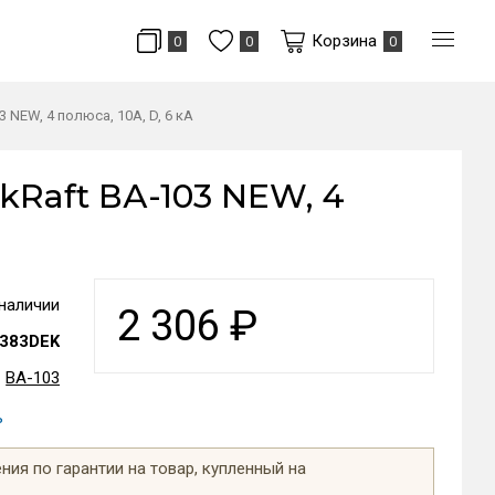
Корзина
0
0
0
NEW, 4 полюса, 10А, D, 6 кА
Raft ВА-103 NEW, 4
 наличии
2 306
₽
383DEK
ВА-103
ь
ия по гарантии на товар, купленный на