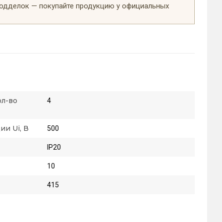
подделок — покупайте продукцию у официальных
ол-во
4
и Ui, В
500
IP20
10
415