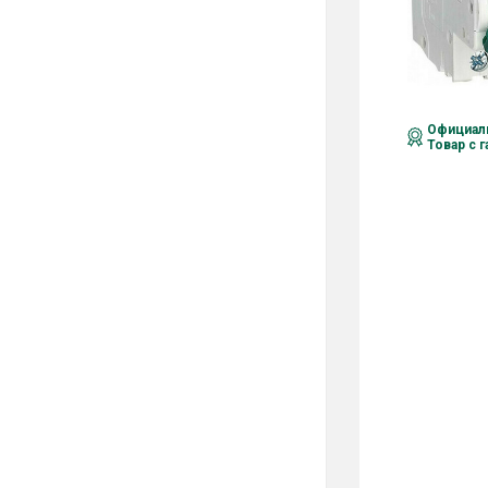
Официаль
Товар с 