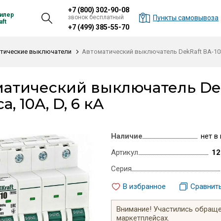
+7 (800) 302-90-08
илер
звонок бесплатный
Пункты самовывоза
ft
+7 (499) 385-55-70
тические выключатели
Автоматический выключатель DekRaft ВА-103 
атический выключатель Dek
, 10А, D, 6 кА
Наличие
нет в
Артикул
12
Серия
В избранное
Сравнит
Внимание! Участились обращен
маркетплейсах.