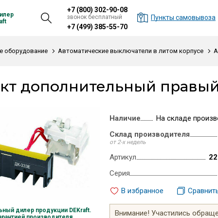
+7 (800) 302-90-08
илер
звонок бесплатный
Пункты самовывоза
ft
+7 (499) 385-55-70
е оборудование
Автоматические выключатели в литом корпусе
А
кт дополнительный правый
Наличие
На складе произв
Склад производителя
от 2-х недель
Артикул
22
Серия
В избранное
Сравнит
ный дилер продукции DEKraft.
Внимание! Участились обращен
гарантией производителя.