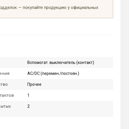
подделок — покупайте продукцию у официальных
Вспомогат. выключатель (контакт)
ения
AC/DC (перемен./постоян.)
ство
Прочее
тактов
1
рытых
2