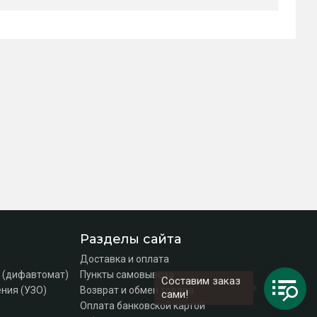
Разделы сайта
Доставка и оплата
 (дифавтомат)
Пункты самовывоза
Составим заказ
ния (УЗО)
Возврат и обмен товара
сами!
Оплата банковской картой