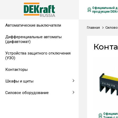
Официальный д
продукции DEKra
Автоматические выключатели
Распределительные щиты,
Автоматические выключатели в
Клеммы на DIN-рейку
Аксессуары
Амперметры
Воздушные автоматические
Главная
Силово
гребенчатые шинки
литом корпусе
выключатели
Дифференциальные автоматы
(дифавтомат)
Напольные щиты
Предохранители
Конта
Устройства защитного отключения
Клеммы и комплектующие
Щитовые приборы
(УЗО)
Аксессуары для щитов
Автоматические воздушные
Контакторы
выключатели
Шкафы и щиты
Светосигнальная аппаратура
Силовое оборудование
Официаль
Товар с 