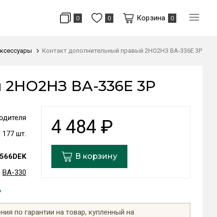
Корзина
0
0
0
ксессуары
Контакт дополнительный правый 2НО2НЗ ВА-336E 3P
 2НО2НЗ ВА-336E 3P
одителя
4 484
₽
177 шт.
В корзину
566DEK
ВА-330
ь
ия по гарантии на товар, купленный на