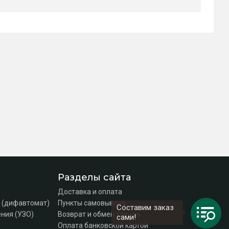
Разделы сайта
Доставка и оплата
 (дифавтомат)
Пункты самовывоза
Составим заказ
ния (УЗО)
Возврат и обмен товара
сами!
Оплата банковской картой