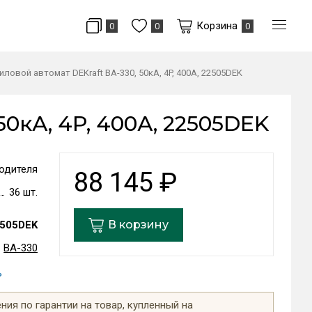
Корзина
0
0
0
иловой автомат DEKraft ВА-330, 50кА, 4P, 400А, 22505DEK
50кА, 4P, 400А, 22505DEK
одителя
88 145
₽
36 шт.
В корзину
505DEK
ВА-330
ь
ия по гарантии на товар, купленный на