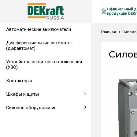
Официальный д
продукции DEKra
Автоматические выключатели
Распределительные щиты,
Автоматические выключатели в
Клеммы на DIN-рейку
Аксессуары
Амперметры
Воздушные автоматические
Главная
Силово
гребенчатые шинки
литом корпусе
выключатели
Дифференциальные автоматы
(дифавтомат)
Напольные щиты
Предохранители
Силов
Устройства защитного отключения
Клеммы и комплектующие
Щитовые приборы
(УЗО)
Аксессуары для щитов
Автоматические воздушные
Контакторы
выключатели
Шкафы и щиты
Светосигнальная аппаратура
Силовое оборудование