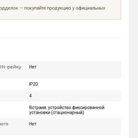
подделок — покупайте продукцию у официальных
DIN-рейку
Нет
IP20
4
Встраив. устройство фиксированной
установки (стационарный)
ного
Нет