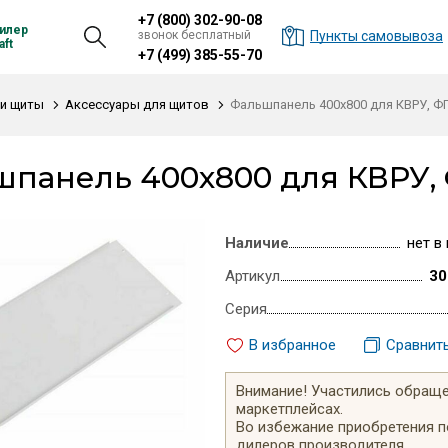
+7 (800) 302-90-08
илер
звонок бесплатный
Пункты самовывоза
ft
+7 (499) 385-55-70
и щиты
Аксессуары для щитов
Фальшпанель 400х800 для КВРУ, ФП
панель 400х800 для КВРУ, 
Наличие
нет в
Артикул
30
Серия
В избранное
Сравнит
Внимание! Участились обращен
маркетплейсах.
Во избежание приобретения 
дилеров производителя