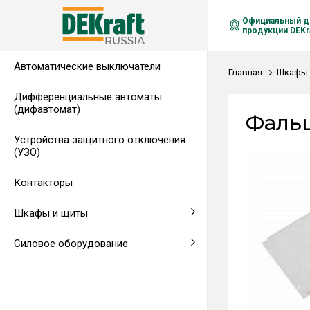
Официальный д
продукции DEKra
Автоматические выключатели
Распределительные щиты,
Автоматические выключатели в
Клеммы на DIN-рейку
Аксессуары
Амперметры
Воздушные автоматические
Главная
Шкафы 
гребенчатые шинки
литом корпусе
выключатели
Дифференциальные автоматы
(дифавтомат)
Напольные щиты
Предохранители
Фальш
Устройства защитного отключения
Клеммы и комплектующие
Щитовые приборы
(УЗО)
Аксессуары для щитов
Автоматические воздушные
Контакторы
выключатели
Шкафы и щиты
Светосигнальная аппаратура
Силовое оборудование