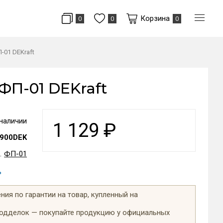
Корзина
0
0
0
-01 DEKraft
ФП-01 DEKraft
 наличии
1 129
₽
900DEK
ФП-01
ь
ия по гарантии на товар, купленный на
подделок — покупайте продукцию у официальных