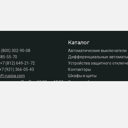
Каталог
 (800) 302-90-08
Автоматические выключатели
385-55-70
Дифференциальные автоматы
+7 (812) 649-21-72
Устройства защитного отключе
+7 (921) 366-05-43
Контакторы
ft-russia.com
Шкафы и щиты
а продаж: Пн–Пт с 10:00 до 18:00
Силовое оборудование
Акции
Серии
к оплате
© 2026 Интернет-магазин электрики 