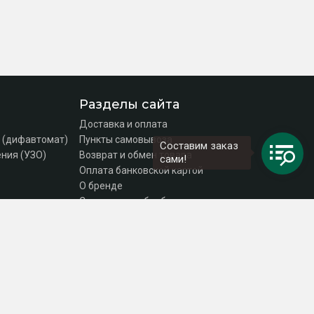
Разделы сайта
Доставка и оплата
 (дифавтомат)
Пункты самовывоза
Составим заказ
ния (УЗО)
Возврат и обмен товара
сами!
Оплата банковской картой
О бренде
Согласие на обработку персональных данных
Политика конфиденциальности
Контакты
DEKraft Russia