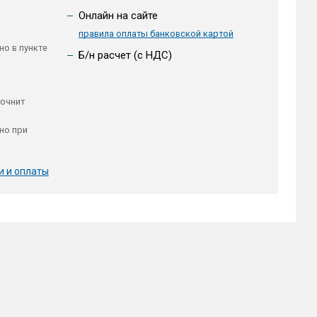
Онлайн на сайте
правила оплаты банковской картой
но в пункте
Б/н расчет (c НДС)
точнит
но при
и и оплаты