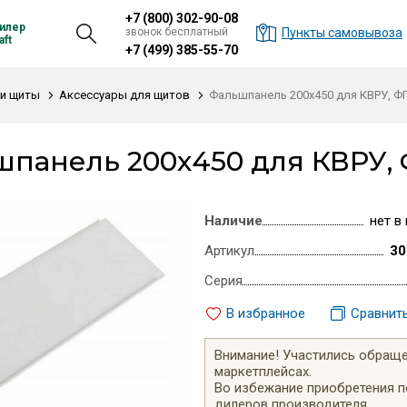
+7 (800) 302-90-08
илер
звонок бесплатный
Пункты самовывоза
ft
+7 (499) 385-55-70
и щиты
Аксессуары для щитов
Фальшпанель 200х450 для КВРУ, ФП
панель 200х450 для КВРУ, 
Наличие
нет в
Артикул
30
Серия
В избранное
Сравнит
Внимание! Участились обращен
маркетплейсах.
Во избежание приобретения 
дилеров производителя