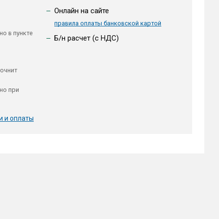
Онлайн на сайте
правила оплаты банковской картой
но в пункте
Б/н расчет (c НДС)
точнит
но при
и и оплаты