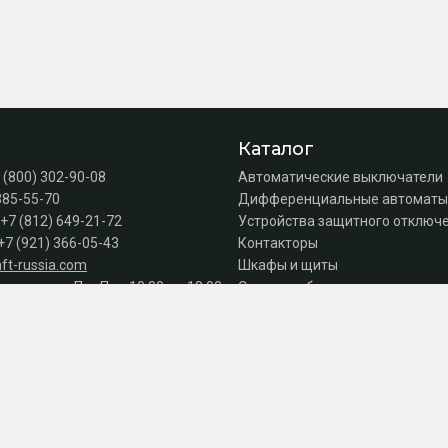
Каталог
 (800) 302-90-08
Автоматические выключатели
385-55-70
Дифференциальные автоматы
+7 (812) 649-21-72
Устройства защитного отключе
+7 (921) 366-05-43
Контакторы
ft-russia.com
Шкафы и щиты
а продаж: Пн–Пт с 10:00 до 18:00
Силовое оборудование
Акции
Серии
к оплате
© 2026 Интернет-магазин электрики 