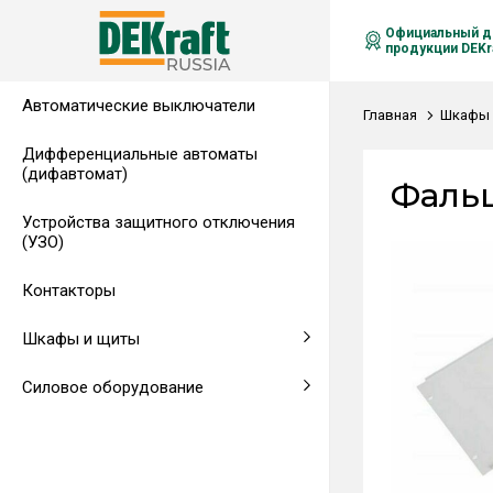
Официальный д
продукции DEKra
Автоматические выключатели
Распределительные щиты,
Автоматические выключатели в
Клеммы на DIN-рейку
Аксессуары
Амперметры
Воздушные автоматические
Главная
Шкафы 
гребенчатые шинки
литом корпусе
выключатели
Дифференциальные автоматы
(дифавтомат)
Напольные щиты
Предохранители
Фальш
Устройства защитного отключения
Клеммы и комплектующие
Щитовые приборы
(УЗО)
Аксессуары для щитов
Автоматические воздушные
Контакторы
выключатели
Шкафы и щиты
Светосигнальная аппаратура
Силовое оборудование