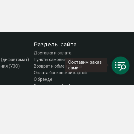
Разделы сайта
Доставка и оплата
 (дифавтомат)
Пункты самовывоза
Составим заказ
ния (УЗО)
Возврат и обмен товара
сами!
Оплата банковской картой
О бренде
Согласие на обработку персональных данных
Политика конфиденциальности
Контакты
DEKraft Russia