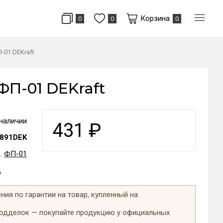
Корзина
0
0
0
-01 DEKraft
ФП-01 DEKraft
 наличии
431
₽
891DEK
ФП-01
ь
ия по гарантии на товар, купленный на
подделок — покупайте продукцию у официальных