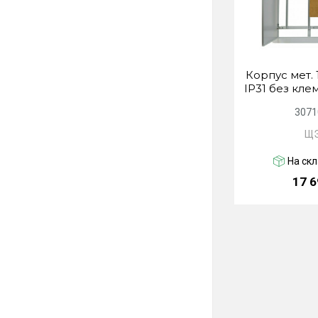
Корпус мет. 
IP31 без кле
3071
ЩЭ
На скл
17 6