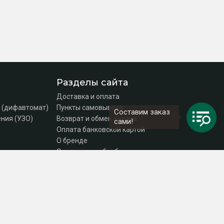
Разделы сайта
Доставка и оплата
 (дифавтомат)
Пункты самовывоза
Составим заказ
ния (УЗО)
Возврат и обмен товара
сами!
Оплата банковской картой
О бренде
Согласие на обработку персональных данных
Политика конфиденциальности
Контакты