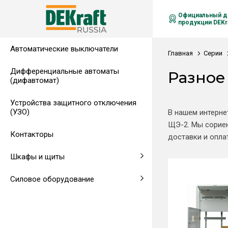
Официальный д
продукции DEKra
Автоматические выключатели
Распределительные щиты,
Автоматические выключатели в
Клеммы на DIN-рейку
Аксессуары
Амперметры
Воздушные автоматические
Главная
Серии
гребенчатые шинки
литом корпусе
выключатели
Дифференциальные автоматы
Разное
(дифавтомат)
Напольные щиты
Предохранители
Устройства защитного отключения
Клеммы и комплектующие
Щитовые приборы
(УЗО)
В нашем интерне
ЩЭ-2. Мы сориен
Аксессуары для щитов
Автоматические воздушные
Контакторы
доставки и опла
выключатели
Шкафы и щиты
Светосигнальная аппаратура
Силовое оборудование