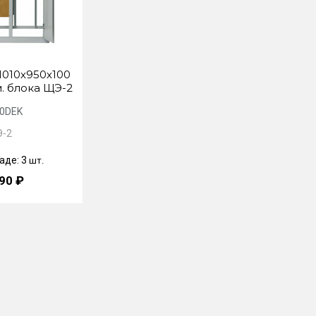
1010х950х100
м. блока ЩЭ-2
0DEK
-2
аде: 3
шт.
90 ₽