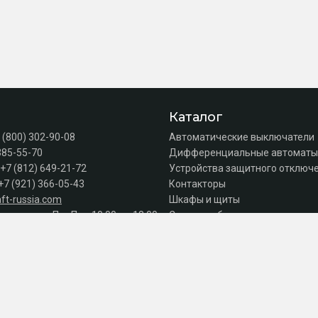
Каталог
 (800) 302-90-08
Автоматические выключатели
385-55-70
Дифференциальные автоматы
+7 (812) 649-21-72
Устройства защитного отключе
+7 (921) 366-05-43
Контакторы
ft-russia.com
Шкафы и щиты
а продаж: Пн–Пт с 10:00 до 18:00
Силовое оборудование
Акции
Серии
к оплате