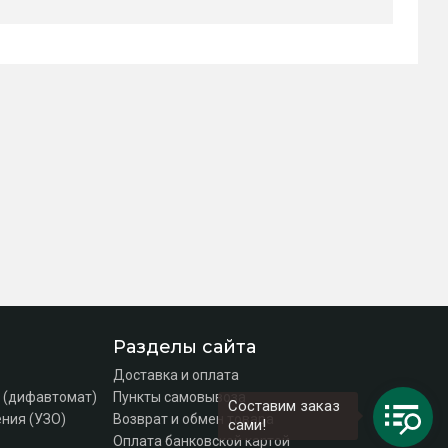
Разделы сайта
Доставка и оплата
 (дифавтомат)
Пункты самовывоза
Составим заказ
ния (УЗО)
Возврат и обмен товара
сами!
Оплата банковской картой