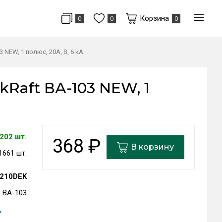
Корзина
0
0
0
NEW, 1 полюс, 20А, В, 6 кА
Raft ВА-103 NEW, 1
202 шт.
368
₽
В корзину
1661 шт.
210DEK
ВА-103
ь