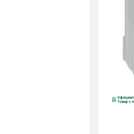
Официаль
Товар с 