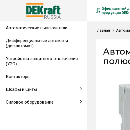
Официальный д
продукции DEKra
Автоматические выключатели
Распределительные щиты,
Автоматические выключатели в
Клеммы на DIN-рейку
Аксессуары
Амперметры
Воздушные автоматические
Главная
Автома
гребенчатые шинки
литом корпусе
выключатели
Дифференциальные автоматы
(дифавтомат)
Напольные щиты
Предохранители
Автом
полюс,
Устройства защитного отключения
Клеммы и комплектующие
Щитовые приборы
(УЗО)
Аксессуары для щитов
Автоматические воздушные
Контакторы
выключатели
Шкафы и щиты
Светосигнальная аппаратура
Силовое оборудование