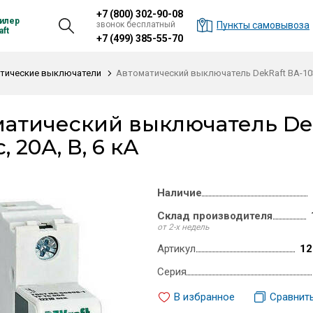
+7 (800) 302-90-08
илер
звонок бесплатный
Пункты самовывоза
ft
+7 (499) 385-55-70
тические выключатели
Автоматический выключатель DekRaft ВА-103 
атический выключатель Dek
 20А, В, 6 кА
Наличие
Склад производителя
от 2-х недель
Артикул
12
Серия
В избранное
Сравнит