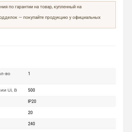
ия по гарантии на товар, купленный на
подделок — покупайте продукцию у официальных
ол-во
1
и Ui, В
500
IP20
20
240