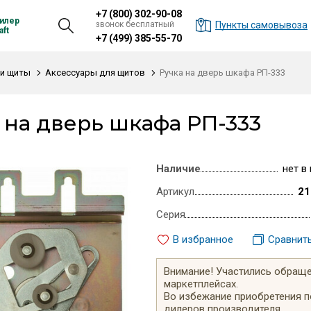
+7 (800) 302-90-08
илер
звонок бесплатный
Пункты самовывоза
ft
+7 (499) 385-55-70
и щиты
Аксессуары для щитов
Ручка на дверь шкафа РП-333
 на дверь шкафа РП-333
Наличие
нет в
Артикул
21
Серия
В избранное
Сравнит
Внимание! Участились обращен
маркетплейсах.
Во избежание приобретения 
дилеров производителя