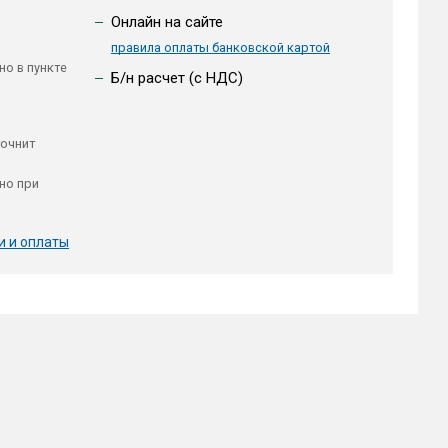
Онлайн на сайте
правила оплаты банковской картой
но в пункте
Б/н расчет (c НДС)
точнит
но при
и и оплаты