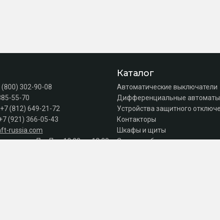
Каталог
 (800) 302-90-08
Автоматические выключатели
385-55-70
Дифференциальные автоматы
+7 (812) 649-21-72
Устройства защитного отключе
+7 (921) 366-05-43
Контакторы
ft-russia.com
Шкафы и щиты
а продаж: Пн–Пт с 10:00 до 18:00
Силовое оборудование
Акции
Серии
к оплате
© 2026 Интернет-магазин электрики 