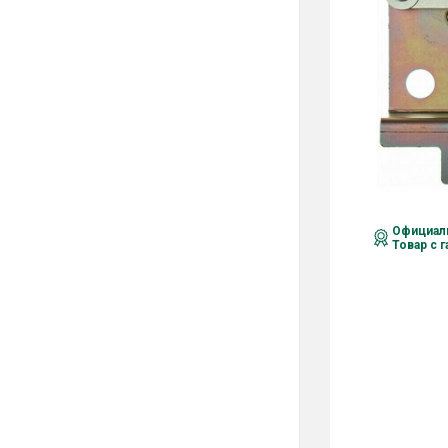
Официаль
Товар с 