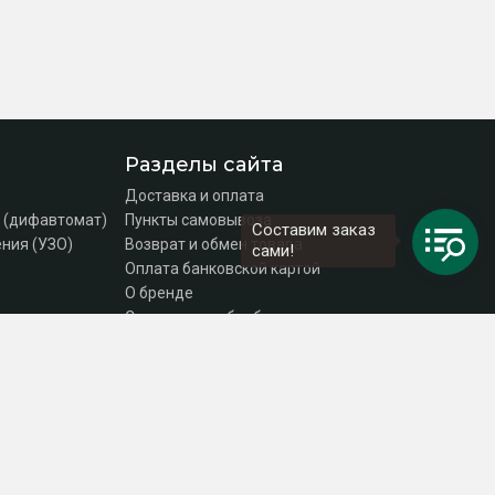
Разделы сайта
Доставка и оплата
 (дифавтомат)
Пункты самовывоза
Составим заказ
ния (УЗО)
Возврат и обмен товара
сами!
Оплата банковской картой
О бренде
Согласие на обработку персональных данных
Политика конфиденциальности
Контакты
DEKraft Russia