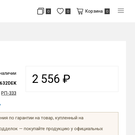
Корзина
0
0
0
 наличии
2 556
₽
632DEK
РП-333
ь
ия по гарантии на товар, купленный на
подделок — покупайте продукцию у официальных