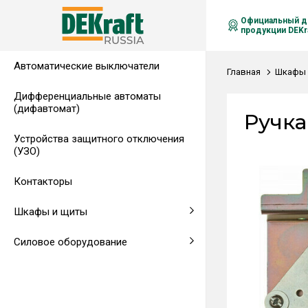
Официальный д
продукции DEKra
Автоматические выключатели
Распределительные щиты,
Автоматические выключатели в
Клеммы на DIN-рейку
Аксессуары
Амперметры
Воздушные автоматические
Главная
Шкафы 
гребенчатые шинки
литом корпусе
выключатели
Дифференциальные автоматы
(дифавтомат)
Напольные щиты
Предохранители
Ручка
Устройства защитного отключения
Клеммы и комплектующие
Щитовые приборы
(УЗО)
Аксессуары для щитов
Автоматические воздушные
Контакторы
выключатели
Шкафы и щиты
Светосигнальная аппаратура
Силовое оборудование