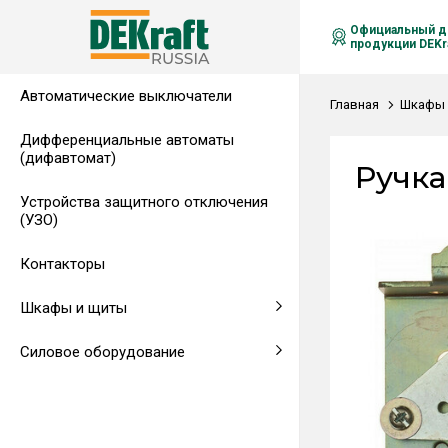
Официальный д
продукции DEKra
Автоматические выключатели
Распределительные щиты,
Автоматические выключатели в
Клеммы на DIN-рейку
Аксессуары
Амперметры
Воздушные автоматические
Главная
Шкафы 
гребенчатые шинки
литом корпусе
выключатели
Дифференциальные автоматы
(дифавтомат)
Напольные щиты
Предохранители
Ручка
Устройства защитного отключения
Клеммы и комплектующие
Щитовые приборы
(УЗО)
Аксессуары для щитов
Автоматические воздушные
Контакторы
выключатели
Шкафы и щиты
Светосигнальная аппаратура
Силовое оборудование