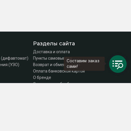
Разделы сайта
Доставка и оплата
 (дифавтомат)
Пункты самовывоза
Составим заказ
ния (УЗО)
Возврат и обмен товара
сами!
Оплата банковской картой
О бренде
Согласие на обработку персональных данных
Политика конфиденциальности
Контакты
DEKraft Russia