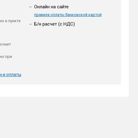
Онлайн на сайте
правила оплаты банковской картой
но в пункте
Б/н расчет (c НДС)
точнит
но при
и и оплаты