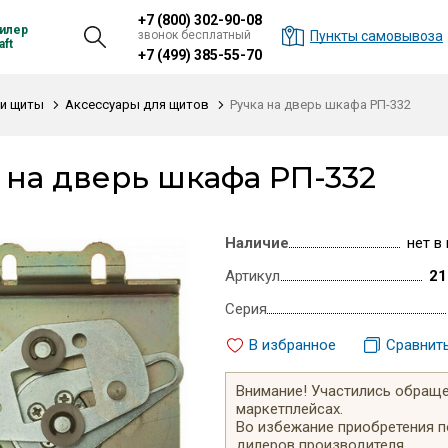
+7 (800) 302-90-08
илер
звонок бесплатный
Пункты самовывоза
ft
+7 (499) 385-55-70
и щиты
Аксессуары для щитов
Ручка на дверь шкафа РП-332
 на дверь шкафа РП-332
Наличие
нет в
Артикул
21
Серия
В избранное
Сравнит
Внимание! Участились обращен
маркетплейсах.
Во избежание приобретения 
дилеров производителя