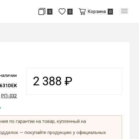
Корзина
0
0
0
 наличии
2 388
₽
631DEK
РП-332
ь
ия по гарантии на товар, купленный на
подделок — покупайте продукцию у официальных