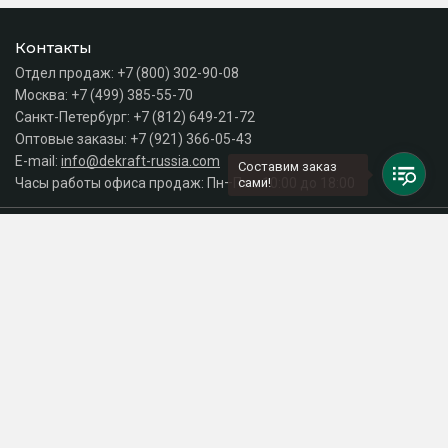
Контакты
Отдел продаж:
+7 (800) 302-90-08
Москва:
+7 (499) 385-55-70
Санкт-Петербург:
+7 (812) 649-21-72
Оптовые заказы:
+7 (921) 366-05-43
E-mail:
info@dekraft-russia.com
Составим заказ
Часы работы офиса продаж: Пн–Пт с 10:00 до 18:00
сами!
Каталог
Разделы сайта
Принимаем к оплате
СДЕЛАНО
В EVERNET
© 2026 Интернет-магазин электрики DEKraft Russia