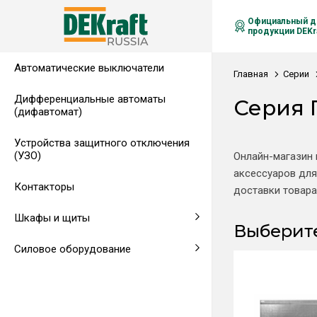
Официальный д
продукции DEKra
Автоматические выключатели
Распределительные щиты,
Автоматические выключатели в
Клеммы на DIN-рейку
Аксессуары
Амперметры
Воздушные автоматические
Главная
Серии
гребенчатые шинки
литом корпусе
выключатели
Дифференциальные автоматы
Серия 
(дифавтомат)
Напольные щиты
Предохранители
Устройства защитного отключения
Клеммы и комплектующие
Щитовые приборы
(УЗО)
Онлайн-магазин 
аксессуаров для
Аксессуары для щитов
Автоматические воздушные
Контакторы
доставки товара
выключатели
Шкафы и щиты
Выберите
Светосигнальная аппаратура
Силовое оборудование