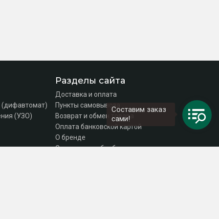
Разделы сайта
Доставка и оплата
 (дифавтомат)
Пункты самовывоза
Составим заказ
ния (УЗО)
Возврат и обмен товара
сами!
Оплата банковской картой
О бренде
Согласие на обработку персональных данных
Политика конфиденциальности
Контакты