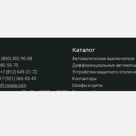
Каталог
 (800) 302-90-08
Автоматические выключатели
385-55-70
Дифференциальные автоматы
+7 (812) 649-21-72
Устройства защитного отключе
+7 (921) 366-05-43
Контакторы
ft-russia.com
Шкафы и щиты
а продаж: Пн–Пт с 10:00 до 18:00
Силовое оборудование
Акции
Серии
к оплате