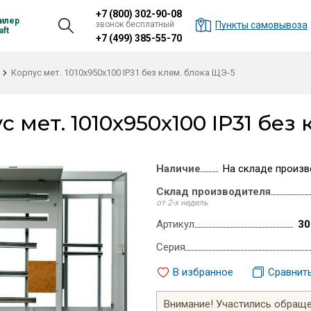
+7 (800) 302-90-08
илер
звонок бесплатный
Пункты самовывоза
ft
+7 (499) 385-55-70
Корпус мет. 1010х950х100 IP31 без клем. блока ЩЭ-5
с мет. 1010х950х100 IP31 без
Наличие
На складе произв
Склад производителя
от 2-х недель
Артикул
30
Серия
В избранное
Сравнит
Внимание! Участились обращен