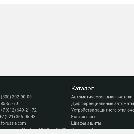
Каталог
 (800) 302-90-08
Автоматические выключатели
385-55-70
Дифференциальные автоматы
+7 (812) 649-21-72
Устройства защитного отключе
+7 (921) 366-05-43
Контакторы
ft-russia.com
Шкафы и щиты
а продаж: Пн–Пт с 10:00 до 18:00
Силовое оборудование