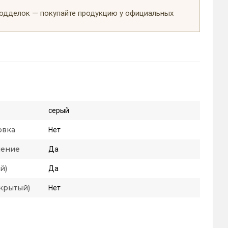
подделок — покупайте продукцию у официальных
серый
овка
Нет
ление
Да
й)
Да
крытый)
Нет