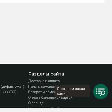
Разделы сайта
Доставка и оплата
 (дифавтомат)
Пункты самовывоза
Составим заказ
ния (УЗО)
Возврат и обмен товара
сами!
Оплата банковской картой
О бренде
Согласие на обработку персональных данных