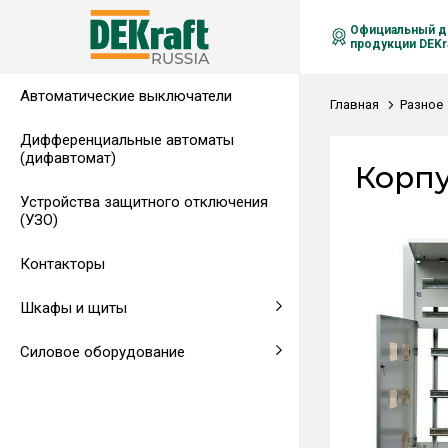
Официальный д
продукции DEKra
Автоматические выключатели
Распределительные щиты,
Автоматические выключатели в
Клеммы на DIN-рейку
Аксессуары
Амперметры
Воздушные автоматические
Главная
Разное
гребенчатые шинки
литом корпусе
выключатели
Дифференциальные автоматы
(дифавтомат)
Напольные щиты
Предохранители
Корпу
Устройства защитного отключения
Клеммы и комплектующие
Щитовые приборы
(УЗО)
Аксессуары для щитов
Автоматические воздушные
Контакторы
выключатели
Шкафы и щиты
Светосигнальная аппаратура
Силовое оборудование