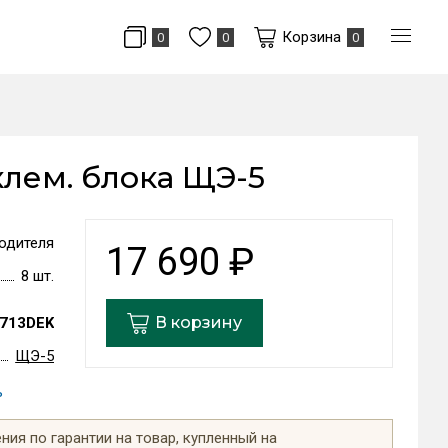
Корзина
0
0
0
 клем. блока ЩЭ-5
одителя
17 690
₽
8 шт.
В корзину
713DEK
ЩЭ-5
ь
ия по гарантии на товар, купленный на