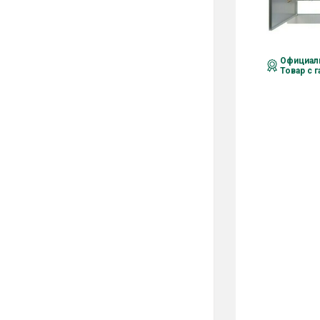
Официаль
Товар с 