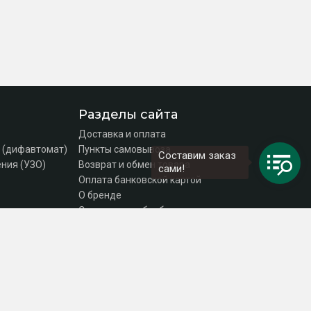
Разделы сайта
Доставка и оплата
 (дифавтомат)
Пункты самовывоза
Составим заказ
ния (УЗО)
Возврат и обмен товара
сами!
Оплата банковской картой
О бренде
Согласие на обработку персональных данных
Политика конфиденциальности
Контакты