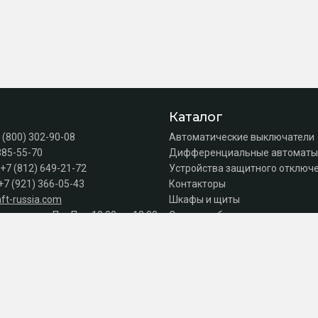
Каталог
 (800) 302-90-08
Автоматические выключатели
385-55-70
Дифференциальные автоматы
+7 (812) 649-21-72
Устройства защитного отключе
+7 (921) 366-05-43
Контакторы
ft-russia.com
Шкафы и щиты
а продаж: Пн–Пт с 10:00 до 18:00
Силовое оборудование
Акции
Серии
к оплате