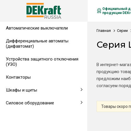
Официальный д
продукции DEKra
Автоматические выключатели
Распределительные щиты,
Автоматические выключатели в
Клеммы на DIN-рейку
Аксессуары
Амперметры
Воздушные автоматические
Главная
Серии
гребенчатые шинки
литом корпусе
выключатели
Дифференциальные автоматы
Серия 
(дифавтомат)
Напольные щиты
Предохранители
Устройства защитного отключения
Клеммы и комплектующие
Щитовые приборы
(УЗО)
В интернет-мага
продукцию товар
Аксессуары для щитов
Автоматические воздушные
Контакторы
предложим наибо
выключатели
согласуем поряд
Шкафы и щиты
Светосигнальная аппаратура
Силовое оборудование
Товары скоро 