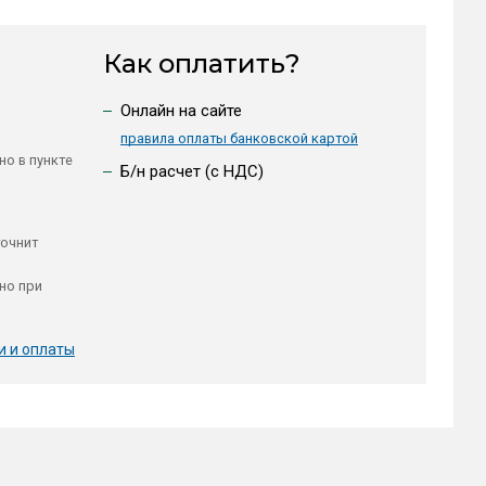
Как оплатить?
Онлайн на сайте
правила оплаты банковской картой
но в пункте
Б/н расчет (c НДС)
точнит
но при
и и оплаты