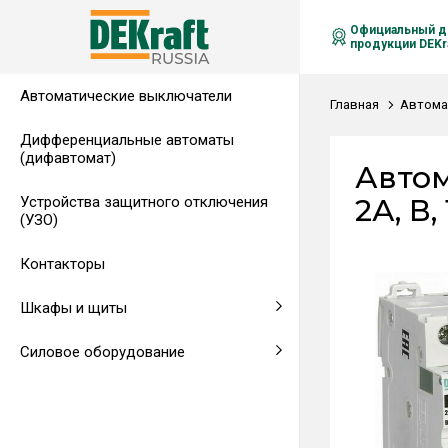
Официальный д
продукции DEKra
Автоматические выключатели
Распределительные щиты,
Автоматические выключатели в
Клеммы на DIN-рейку
Аксессуары
Амперметры
Воздушные автоматические
Главная
Автома
гребенчатые шинки
литом корпусе
выключатели
Дифференциальные автоматы
(дифавтомат)
Напольные щиты
Предохранители
Автом
2А, В,
Устройства защитного отключения
Клеммы и комплектующие
Щитовые приборы
(УЗО)
Аксессуары для щитов
Автоматические воздушные
Контакторы
выключатели
Шкафы и щиты
Светосигнальная аппаратура
Силовое оборудование