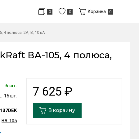
Корзина
0
0
0
 4 полюса, 2А, В, 10 кА
aft ВА-105, 4 полюса,
6 шт.
7 625
₽
15 шт.
В корзину
137DEK
ВА-105
ь