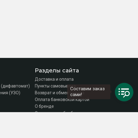
Разделы сайта
Доставка и оплата
 (дифавтомат)
Пункты самовывоза
Составим заказ
ния (УЗО)
Возврат и обмен товара
сами!
Оплата банковской картой
О бренде
Согласие на обработку персональных данных
Политика конфиденциальности
Контакты