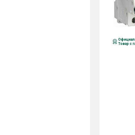
Официаль
Товар с 