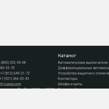
Каталог
 (800) 302-90-08
Автоматические выключатели
385-55-70
Дифференциальные автоматы
+7 (812) 649-21-72
Устройства защитного отключе
+7 (921) 366-05-43
Контакторы
ft-russia.com
Шкафы и щиты
а продаж: Пн–Пт с 10:00 до 18:00
Силовое оборудование
Акции
Серии
к оплате