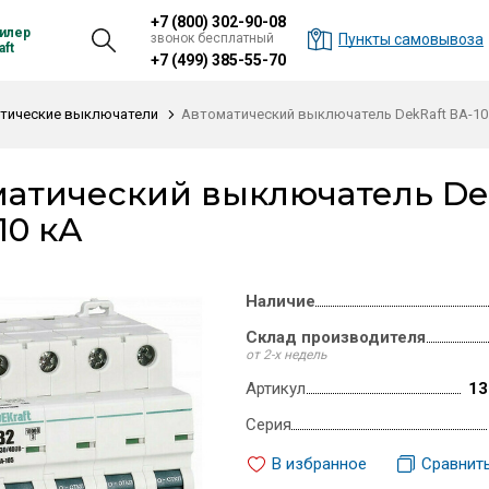
+7 (800) 302-90-08
илер
звонок бесплатный
Пункты самовывоза
ft
+7 (499) 385-55-70
тические выключатели
Автоматический выключатель DekRaft ВА-105,
атический выключатель DekR
 10 кА
Наличие
Склад производителя
от 2-х недель
Артикул
13
Серия
В избранное
Сравнит