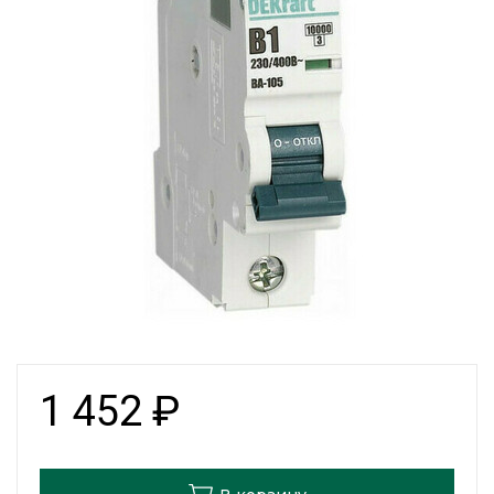
1 452
₽