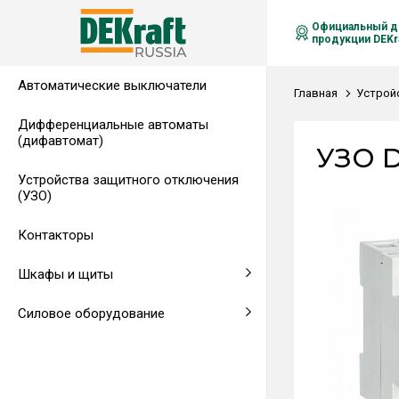
Официальный д
продукции DEKra
Автоматические выключатели
Распределительные щиты,
Автоматические выключатели в
Клеммы на DIN-рейку
Аксессуары
Амперметры
Воздушные автоматические
Главная
Устрой
гребенчатые шинки
литом корпусе
выключатели
Дифференциальные автоматы
(дифавтомат)
Напольные щиты
Предохранители
УЗО D
Устройства защитного отключения
Клеммы и комплектующие
Щитовые приборы
(УЗО)
Аксессуары для щитов
Автоматические воздушные
Контакторы
выключатели
Шкафы и щиты
Светосигнальная аппаратура
Силовое оборудование