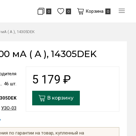
Корзина
0
0
0
 мА ( A ), 14305DEK
0 мА ( A ), 14305DEK
одителя
5 179
₽
46 шт.
В корзину
305DEK
УЗО-03
ь
ия по гарантии на товар, купленный на