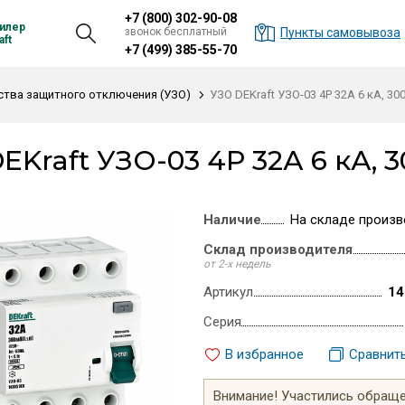
+7 (800) 302-90-08
илер
звонок бесплатный
Пункты самовывоза
ft
+7 (499) 385-55-70
ства защитного отключения (УЗО)
УЗО DEKraft УЗО-03 4P 32А 6 кА, 300
EKraft УЗО-03 4P 32А 6 кА, 30
Наличие
На складе произв
Склад производителя
от 2-х недель
Артикул
14
Серия
В избранное
Сравнит
Внимание! Участились обращен