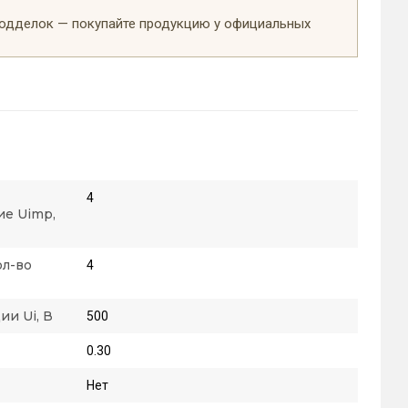
подделок — покупайте продукцию у официальных
4
е Uimp,
ол-во
4
и Ui, В
500
0.30
Нет