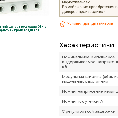
маркетплейсах.
Во избежание приобретения 
дилеров производителя
Условия для дизайнеров
ный дилер продукции DEKraft.
гарантией производителя.
Характеристики
Номинальное импульсное
выдерживаемое напряжени
кВ
Модульная ширина (общ. к
модульных расстояний)
Номин. напряжение изоляци
Номин. ток утечки, А
С регулировкой задержки