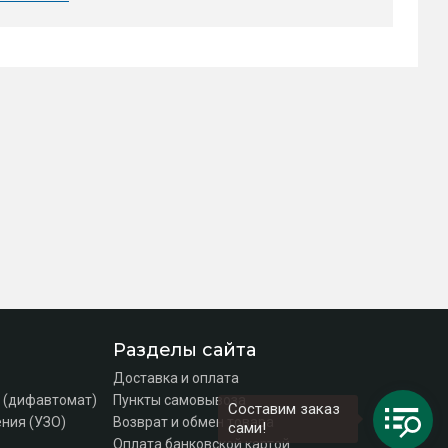
Разделы сайта
Доставка и оплата
 (дифавтомат)
Пункты самовывоза
Составим заказ
ния (УЗО)
Возврат и обмен товара
сами!
Оплата банковской картой