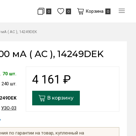
Корзина
0
0
0
 мА ( AC ), 14249DEK
00 мА ( AC ), 14249DEK
70 шт.
4 161
₽
240 шт.
В корзину
249DEK
УЗО-03
ь
ия по гарантии на товар, купленный на