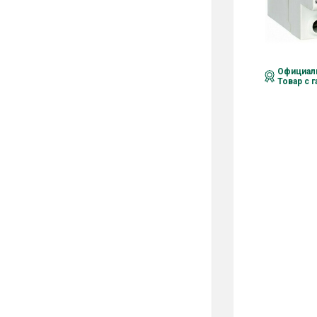
Официаль
Товар с 