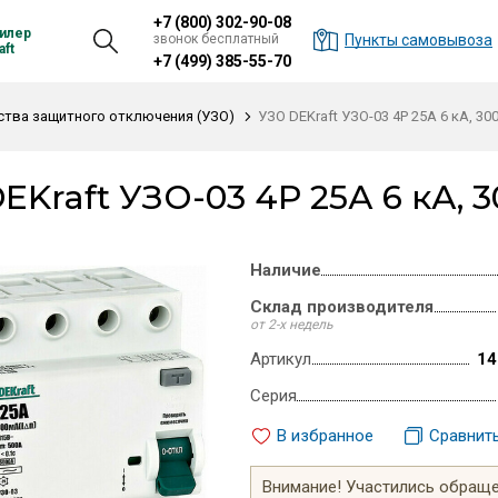
+7 (800) 302-90-08
илер
звонок бесплатный
Пункты самовывоза
ft
+7 (499) 385-55-70
ства защитного отключения (УЗО)
УЗО DEKraft УЗО-03 4P 25А 6 кА, 300
EKraft УЗО-03 4P 25А 6 кА, 3
Наличие
Склад производителя
от 2-х недель
Артикул
14
Серия
В избранное
Сравнит
Внимание! Участились обращен