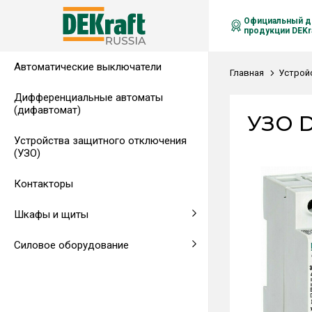
Официальный д
продукции DEKra
Автоматические выключатели
Распределительные щиты,
Автоматические выключатели в
Клеммы на DIN-рейку
Аксессуары
Амперметры
Воздушные автоматические
Главная
Устрой
гребенчатые шинки
литом корпусе
выключатели
Дифференциальные автоматы
(дифавтомат)
Напольные щиты
Предохранители
УЗО D
Устройства защитного отключения
Клеммы и комплектующие
Щитовые приборы
(УЗО)
Аксессуары для щитов
Автоматические воздушные
Контакторы
выключатели
Шкафы и щиты
Светосигнальная аппаратура
Силовое оборудование