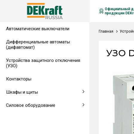
Официальный д
продукции DEKra
Автоматические выключатели
Распределительные щиты,
Автоматические выключатели в
Клеммы на DIN-рейку
Аксессуары
Амперметры
Воздушные автоматические
Главная
Устрой
гребенчатые шинки
литом корпусе
выключатели
Дифференциальные автоматы
(дифавтомат)
Напольные щиты
Предохранители
УЗО D
Устройства защитного отключения
Клеммы и комплектующие
Щитовые приборы
(УЗО)
Аксессуары для щитов
Автоматические воздушные
Контакторы
выключатели
Шкафы и щиты
Светосигнальная аппаратура
Силовое оборудование