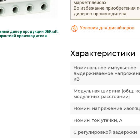
маркетплейсах.
Во избежание приобретения 
дилеров производителя
Условия для дизайнеров
ный дилер продукции DEKraft.
гарантией производителя.
Характеристики
Номинальное импульсное
выдерживаемое напряжени
кВ
Модульная ширина (общ. к
модульных расстояний)
Номин. напряжение изоляци
Номин. ток утечки, А
С регулировкой задержки