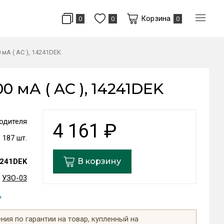
Корзина
0
0
0
 мА ( AC ), 14241DEK
0 мА ( AC ), 14241DEK
одителя
4 161
₽
187 шт.
В корзину
241DEK
УЗО-03
ь
ия по гарантии на товар, купленный на