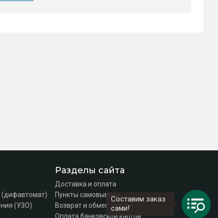
Разделы сайта
Доставка и оплата
 (дифавтомат)
Пункты самовывоза
Составим заказ
ния (УЗО)
Возврат и обмен товара
сами!
Оплата банковской картой