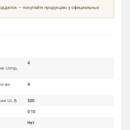
подделок — покупайте продукцию у официальных
4
е Uimp,
ол-во
4
и Ui, В
500
0.10
Нет