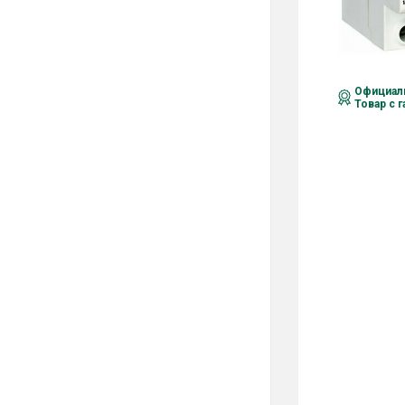
Официаль
Товар с 