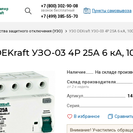
+7 (800) 302-90-08
илер
звонок бесплатный
Пункты самовывоза
ft
+7 (499) 385-55-70
ства защитного отключения (УЗО)
УЗО DEKraft УЗО-03 4P 25А 6 кА, 100
EKraft УЗО-03 4P 25А 6 кА, 10
Наличие
На складе произв
Склад производителя
от 2-х недель
Артикул
14
Серия
В избранное
Сравнит
Внимание! Участились обращен