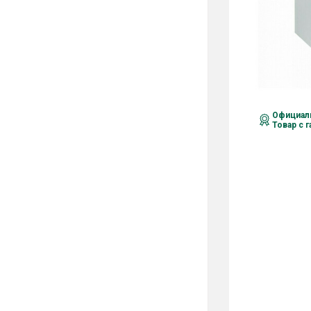
Официаль
Товар с 