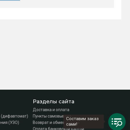
Разделы сайта
Доставка и оплата
 (дифавтомат)
Пункты самовывоза
Составим заказ
ния (УЗО)
Возврат и обмен товара
сами!
Оплата банковской картой