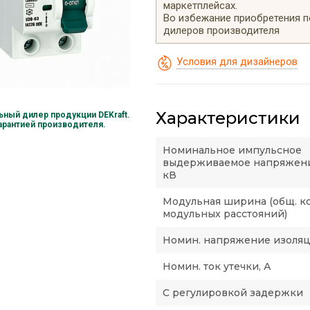
маркетплейсах.
Во избежание приобретения 
дилеров производителя
Условия для дизайнеров
Характеристики
ный дилер продукции DEKraft.
гарантией производителя.
Номинальное импульсное
выдерживаемое напряжени
кВ
Модульная ширина (общ. к
модульных расстояний)
Номин. напряжение изоляци
Номин. ток утечки, А
С регулировкой задержки