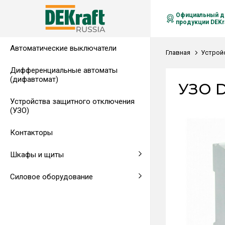
Официальный д
продукции DEKra
Автоматические выключатели
Распределительные щиты,
Автоматические выключатели в
Клеммы на DIN-рейку
Аксессуары
Амперметры
Воздушные автоматические
Главная
Устрой
гребенчатые шинки
литом корпусе
выключатели
Дифференциальные автоматы
(дифавтомат)
Напольные щиты
Предохранители
УЗО D
Устройства защитного отключения
Клеммы и комплектующие
Щитовые приборы
(УЗО)
Аксессуары для щитов
Автоматические воздушные
Контакторы
выключатели
Шкафы и щиты
Светосигнальная аппаратура
Силовое оборудование