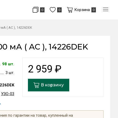
Корзина
0
0
0
 мА ( AC ), 14226DEK
0 мА ( AC ), 14226DEK
98 шт.
2 959
₽
3 шт.
В корзину
226DEK
УЗО-03
ь
ия по гарантии на товар, купленный на