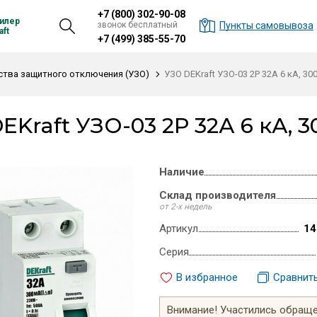
+7 (800) 302-90-08
илер
звонок бесплатный
Пункты самовывоза
ft
+7 (499) 385-55-70
ства защитного отключения (УЗО)
УЗО DEKraft УЗО-03 2P 32А 6 кА, 300
EKraft УЗО-03 2P 32А 6 кА, 30
Наличие
Склад производителя
от 2-х недель
Артикул
14
Серия
В избранное
Сравнит
Внимание! Участились обращен