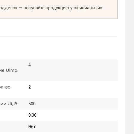
подделок — покупайте продукцию у официальных
4
е Uimp,
ол-во
2
и Ui, В
500
0.30
Нет