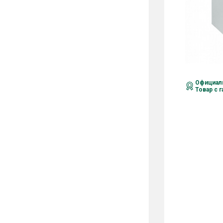
Официаль
Товар с 