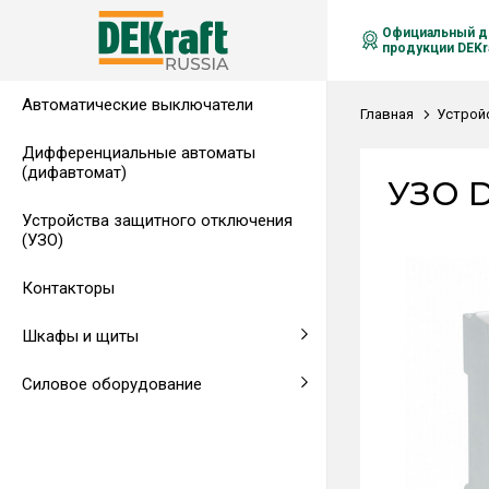
Официальный д
продукции DEKra
Автоматические выключатели
Распределительные щиты,
Автоматические выключатели в
Клеммы на DIN-рейку
Аксессуары
Амперметры
Воздушные автоматические
Главная
Устрой
гребенчатые шинки
литом корпусе
выключатели
Дифференциальные автоматы
(дифавтомат)
Напольные щиты
Предохранители
УЗО D
Устройства защитного отключения
Клеммы и комплектующие
Щитовые приборы
(УЗО)
Аксессуары для щитов
Автоматические воздушные
Контакторы
выключатели
Шкафы и щиты
Светосигнальная аппаратура
Силовое оборудование