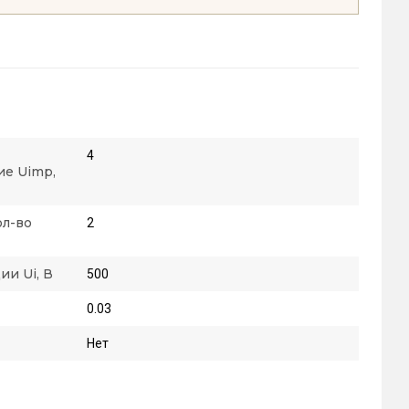
4
е Uimp,
ол-во
2
и Ui, В
500
0.03
Нет