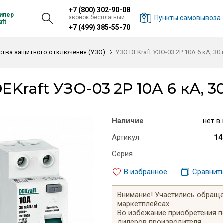
+7 (800) 302-90-08
илер
звонок бесплатный
Пункты самовывоза
ft
+7 (499) 385-55-70
ства защитного отключения (УЗО)
УЗО DEKraft УЗО-03 2P 10А 6 кА, 30 
EKraft УЗО-03 2P 10А 6 кА, 30
Наличие
нет в
Артикул
14
Серия
В избранное
Сравнит
Внимание! Участились обращен
маркетплейсах.
Во избежание приобретения 
дилеров производителя