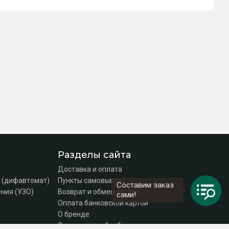
Разделы сайта
Доставка и оплата
 (дифавтомат)
Пункты самовывоза
Составим заказ
ния (УЗО)
Возврат и обмен товара
сами!
Оплата банковской картой
О бренде
Согласие на обработку персональных данных