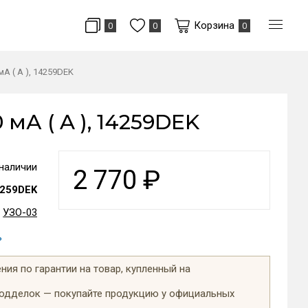
Корзина
0
0
0
мА ( A ), 14259DEK
 мА ( A ), 14259DEK
 наличии
2 770
₽
259DEK
УЗО-03
ь
ия по гарантии на товар, купленный на
подделок — покупайте продукцию у официальных