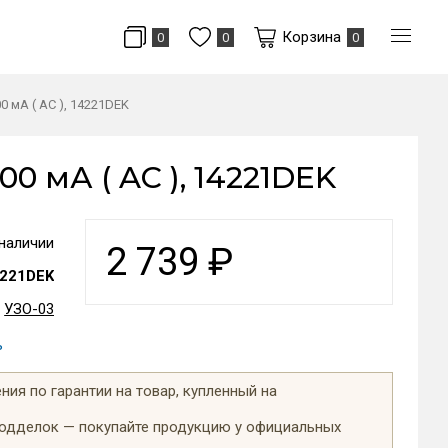
Корзина
0
0
0
0 мА ( AC ), 14221DEK
00 мА ( AC ), 14221DEK
 наличии
2 739
₽
221DEK
УЗО-03
ь
ия по гарантии на товар, купленный на
подделок — покупайте продукцию у официальных