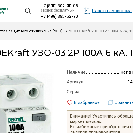
+7 (800) 302-90-08
илер
звонок бесплатный
Пункты самовывоза
ft
+7 (499) 385-55-70
ства защитного отключения (УЗО)
УЗО DEKraft УЗО-03 2P 100А 6 кА, 10
EKraft УЗО-03 2P 100А 6 кА, 1
Наличие
нет в
Артикул
14
Серия
В избранное
Сравнит
Внимание! Участились обращен
маркетплейсах.
Во избежание приобретения 
дилеров производителя