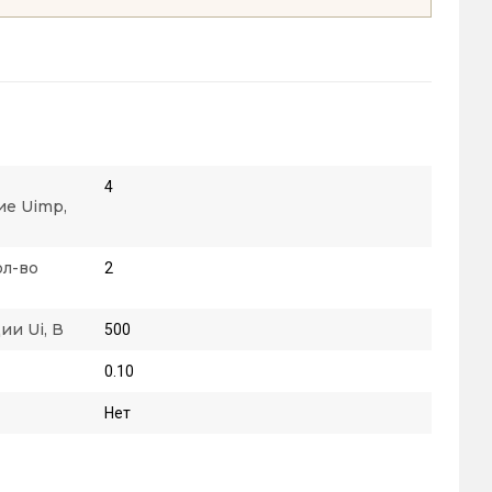
4
е Uimp,
ол-во
2
и Ui, В
500
0.10
Нет