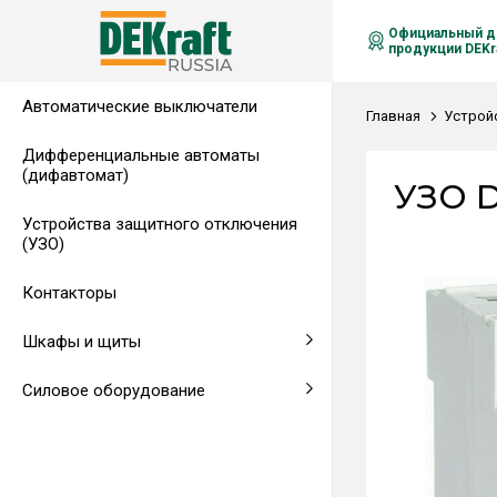
Официальный д
продукции DEKra
Автоматические выключатели
Распределительные щиты,
Автоматические выключатели в
Клеммы на DIN-рейку
Аксессуары
Амперметры
Воздушные автоматические
Главная
Устрой
гребенчатые шинки
литом корпусе
выключатели
Дифференциальные автоматы
(дифавтомат)
Напольные щиты
Предохранители
УЗО D
Устройства защитного отключения
Клеммы и комплектующие
Щитовые приборы
(УЗО)
Аксессуары для щитов
Автоматические воздушные
Контакторы
выключатели
Шкафы и щиты
Светосигнальная аппаратура
Силовое оборудование