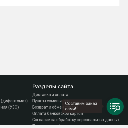
Разделы сайта
Доставка и оплата
 (дифавтомат)
Пункты самовывоза
Составим заказ
ния (УЗО)
Возврат и обмен товара
сами!
Оплата банковской картой
Согласие на обработку персональных данных
Политика конфиденциальности