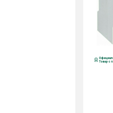
Официаль
Товар с 