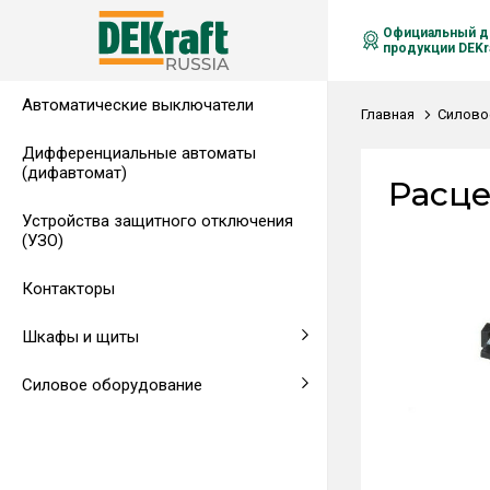
Официальный д
продукции DEKra
Автоматические выключатели
Распределительные щиты,
Автоматические выключатели в
Клеммы на DIN-рейку
Аксессуары
Амперметры
Воздушные автоматические
Главная
Силово
гребенчатые шинки
литом корпусе
выключатели
Дифференциальные автоматы
(дифавтомат)
Напольные щиты
Предохранители
Расц
Устройства защитного отключения
Клеммы и комплектующие
Щитовые приборы
(УЗО)
Аксессуары для щитов
Автоматические воздушные
Контакторы
выключатели
Шкафы и щиты
Светосигнальная аппаратура
Силовое оборудование