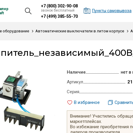
+7 (800) 302-90-08
илер
звонок бесплатный
Пункты самовывоза
ft
+7 (499) 385-55-70
е оборудование
Автоматические выключатели в литом корпусе
А
епитель_независимый_400В
Наличие
нет в
Артикул
21
Серия
В избранное
Сравнит
Внимание! Участились обращен
маркетплейсах.
Во избежание приобретения 
дилеров производителя