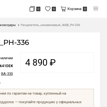
Корзина
0
0
0
ксессуары
Расцепитель_независимый_400В_РН-336
_РН-336
 наличии
4 890
₽
641DEK
ВА-330
ь
ия по гарантии на товар, купленный на
подделок — покупайте продукцию у официальных