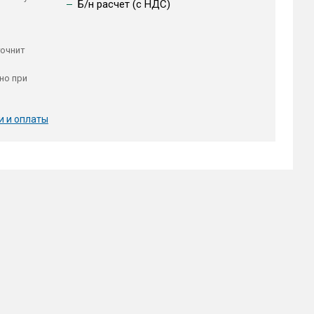
Б/н расчет (c НДС)
точнит
но при
и и оплаты