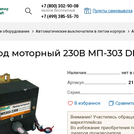
+7 (800) 302-90-08
илер
звонок бесплатный
Пункты самовывоза
ft
+7 (499) 385-55-70
е оборудование
Автоматические выключатели в литом корпусе
А
д моторный 230В МП-303 DE
Наличие
нет в
Артикул
21
Серия
В избранное
Сравнит
Внимание! Участились обращен
маркетплейсах.
Во избежание приобретения 
дилеров производителя