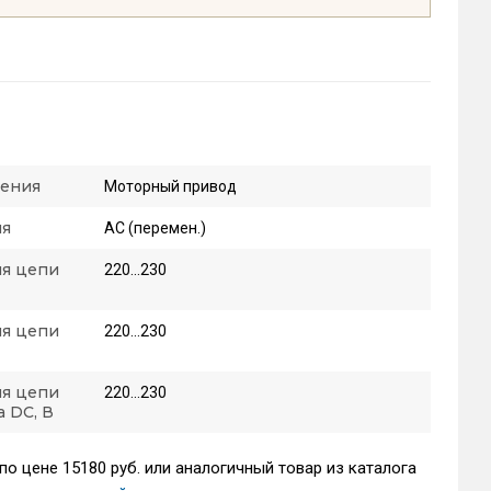
ления
Моторный привод
ия
AC (перемен.)
ия цепи
220...230
ия цепи
220...230
ия цепи
220...230
а DC, В
по цене 15180 руб. или аналогичный товар из каталога