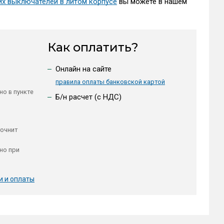
их выключателей в литом корпусе
вы можете в нашем
Как оплатить?
Онлайн на сайте
правила оплаты банковской картой
но в пункте
Б/н расчет (c НДС)
точнит
но при
и и оплаты