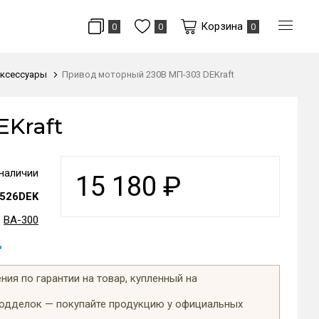
Корзина
0
0
0
ксессуары
Привод моторный 230В МП-303 DEKraft
Kraft
 наличии
15 180
₽
526DEK
ВА-300
ь
ия по гарантии на товар, купленный на
подделок — покупайте продукцию у официальных