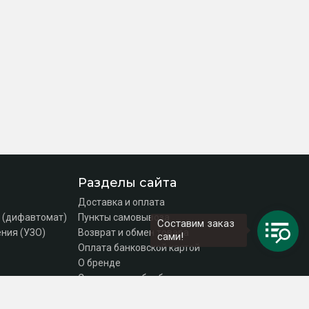
Разделы сайта
Доставка и оплата
 (дифавтомат)
Пункты самовывоза
Составим заказ
ния (УЗО)
Возврат и обмен товара
сами!
Оплата банковской картой
О бренде
Согласие на обработку персональных данных
Политика конфиденциальности
Контакты