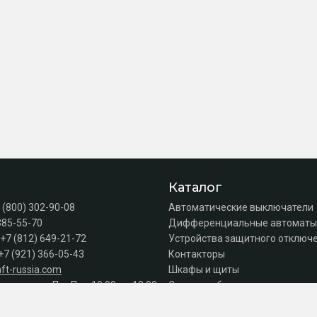
Каталог
 (800) 302-90-08
Автоматические выключатели
385-55-70
Дифференциальные автоматы
+7 (812) 649-21-72
Устройства защитного отключе
+7 (921) 366-05-43
Контакторы
ft-russia.com
Шкафы и щиты
а продаж: Пн–Пт с 10:00 до 18:00
Силовое оборудование
Акции
Серии