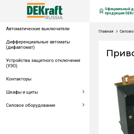
Официальный д
продукции DEKra
Автоматические выключатели
Распределительные щиты,
Автоматические выключатели в
Клеммы на DIN-рейку
Аксессуары
Амперметры
Воздушные автоматические
Главная
Силово
гребенчатые шинки
литом корпусе
выключатели
Дифференциальные автоматы
(дифавтомат)
Напольные щиты
Предохранители
Приво
Устройства защитного отключения
Клеммы и комплектующие
Щитовые приборы
(УЗО)
Аксессуары для щитов
Автоматические воздушные
Контакторы
выключатели
Шкафы и щиты
Светосигнальная аппаратура
Силовое оборудование