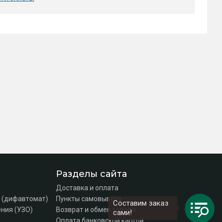
Разделы сайта
Доставка и оплата
 (дифавтомат)
Пункты самовывоза
Составим заказ
ния (УЗО)
Возврат и обмен товара
сами!
Оплата банковской картой