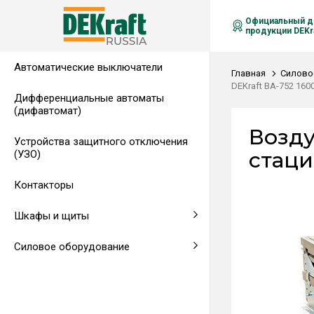
Официальный д
продукции DEKra
Автоматические выключатели
Распределительные щиты,
Автоматические выключатели в
Клеммы на DIN-рейку
Аксессуары
Амперметры
Воздушные автоматические
Главная
Силово
гребенчатые шинки
литом корпусе
выключатели
DEKraft ВА-752 160
Дифференциальные автоматы
(дифавтомат)
Напольные щиты
Предохранители
Возду
Устройства защитного отключения
Клеммы и комплектующие
Щитовые приборы
стаци
(УЗО)
Аксессуары для щитов
Автоматические воздушные
Контакторы
выключатели
Шкафы и щиты
Светосигнальная аппаратура
Силовое оборудование