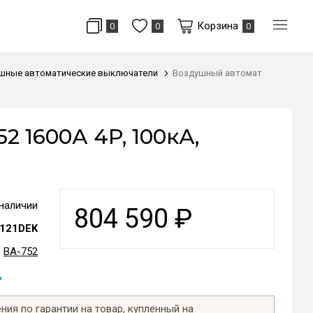
Корзина
0
0
0
шные автоматические выключатели
Воздушный автомат
 1600А 4P, 100кА,
 наличии
804 590
₽
121DEK
ВА-752
ь
ия по гарантии на товар, купленный на