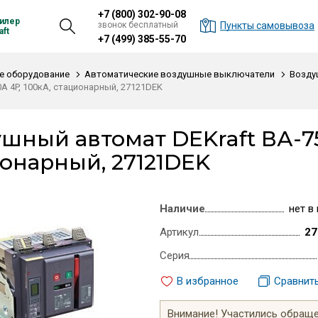
+7 (800) 302-90-08
илер
звонок бесплатный
Пункты самовывоза
ft
+7 (499) 385-55-70
е оборудование
Автоматические воздушные выключатели
Возду
0А 4P, 100кА, стационарный, 27121DEK
шный автомат DEKraft ВА-752
онарный, 27121DEK
Наличие
нет в
Артикул
27
Серия
В избранное
Сравнит
Внимание! Участились обращен