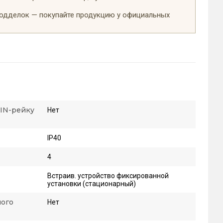
подделок — покупайте продукцию у официальных
DIN-рейку
Нет
IP40
4
Встраив. устройство фиксированной
установки (стационарный)
ного
Нет