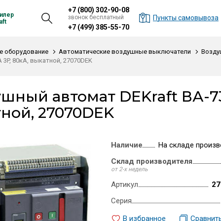
+7 (800) 302-90-08
илер
звонок бесплатный
Пункты самовывоза
ft
+7 (499) 385-55-70
е оборудование
Автоматические воздушные выключатели
Возду
А 3P, 80кА, выкатной, 27070DEK
шный автомат DEKraft ВА-73
ной, 27070DEK
Наличие
На складе произв
Склад производителя
от 2-х недель
Артикул
27
Серия
В избранное
Сравнит