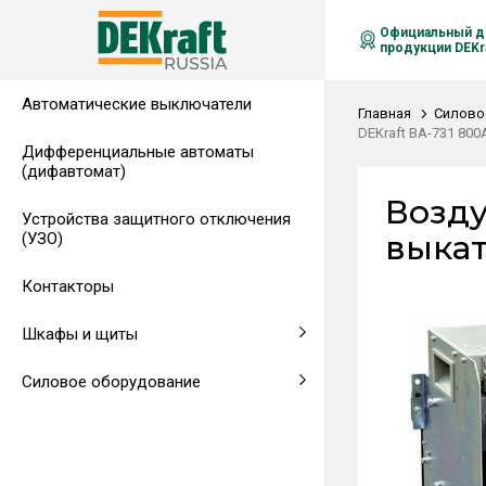
Официальный д
продукции DEKra
Автоматические выключатели
Распределительные щиты,
Автоматические выключатели в
Клеммы на DIN-рейку
Аксессуары
Амперметры
Воздушные автоматические
Главная
Силово
гребенчатые шинки
литом корпусе
выключатели
DEKraft ВА-731 800
Дифференциальные автоматы
(дифавтомат)
Напольные щиты
Предохранители
Возду
Устройства защитного отключения
Клеммы и комплектующие
Щитовые приборы
выкат
(УЗО)
Аксессуары для щитов
Автоматические воздушные
Контакторы
выключатели
Шкафы и щиты
Светосигнальная аппаратура
Силовое оборудование