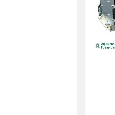
Официаль
Товар с 