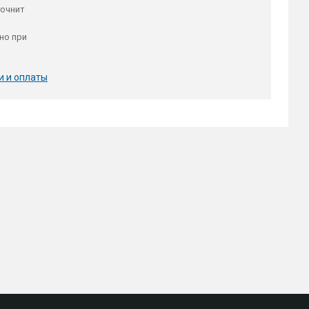
точнит
но при
и и оплаты