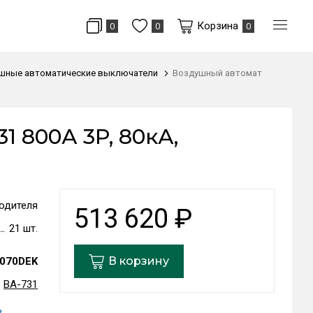
Корзина
0
0
0
шные автоматические выключатели
Воздушный автомат
1 800А 3P, 80кА,
одителя
513 620
₽
21 шт.
В корзину
070DEK
ВА-731
ь