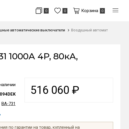
Корзина
0
0
0
шные автоматические выключатели
Воздушный автомат
 1000А 4P, 80кА,
 наличии
516 060
₽
094DEK
ВА-731
ь
ия по гарантии на товар, купленный на