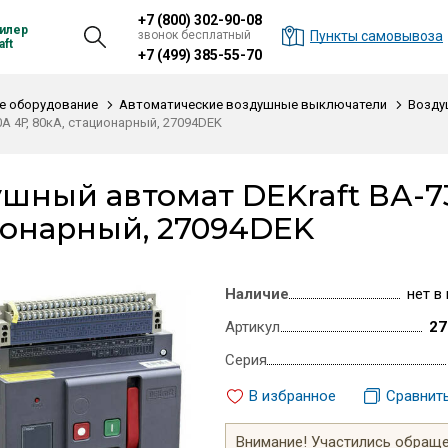
+7 (800) 302-90-08
илер
звонок бесплатный
Пункты самовывоза
ft
+7 (499) 385-55-70
е оборудование
Автоматические воздушные выключатели
Возду
0А 4P, 80кА, стационарный, 27094DEK
шный автомат DEKraft ВА-731
онарный, 27094DEK
Наличие
нет в
Артикул
27
Серия
В избранное
Сравнит
Внимание! Участились обращен