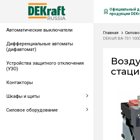
Официальный д
продукции DEKra
Автоматические выключатели
Распределительные щиты,
Автоматические выключатели в
Клеммы на DIN-рейку
Аксессуары
Амперметры
Воздушные автоматические
Главная
Силово
гребенчатые шинки
литом корпусе
выключатели
DEKraft ВА-731 100
Дифференциальные автоматы
(дифавтомат)
Напольные щиты
Предохранители
Возду
Устройства защитного отключения
Клеммы и комплектующие
Щитовые приборы
стаци
(УЗО)
Аксессуары для щитов
Автоматические воздушные
Контакторы
выключатели
Шкафы и щиты
Светосигнальная аппаратура
Силовое оборудование