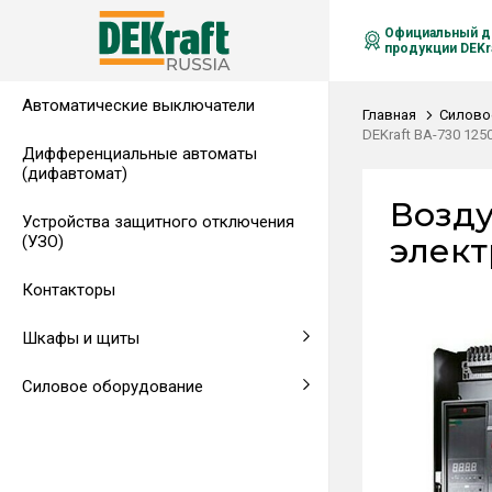
Официальный д
продукции DEKra
Автоматические выключатели
Распределительные щиты,
Автоматические выключатели в
Клеммы на DIN-рейку
Аксессуары
Амперметры
Воздушные автоматические
Главная
Силово
гребенчатые шинки
литом корпусе
выключатели
DEKraft ВА-730 125
Дифференциальные автоматы
(дифавтомат)
Напольные щиты
Предохранители
Возду
Устройства защитного отключения
Клеммы и комплектующие
Щитовые приборы
элект
(УЗО)
Аксессуары для щитов
Автоматические воздушные
Контакторы
выключатели
Шкафы и щиты
Светосигнальная аппаратура
Силовое оборудование