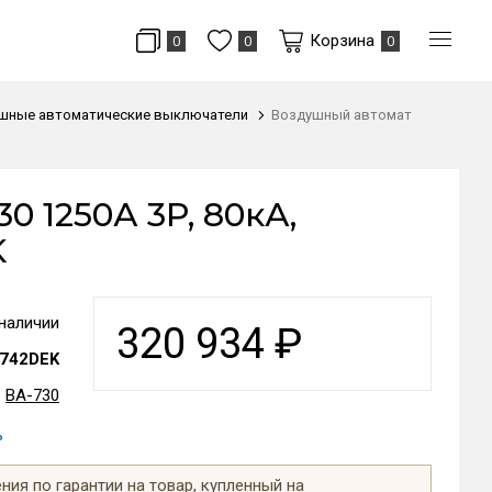
Корзина
0
0
0
шные автоматические выключатели
Воздушный автомат
 1250А 3P, 80кА,
K
 наличии
320 934
₽
742DEK
ВА-730
ь
ия по гарантии на товар, купленный на