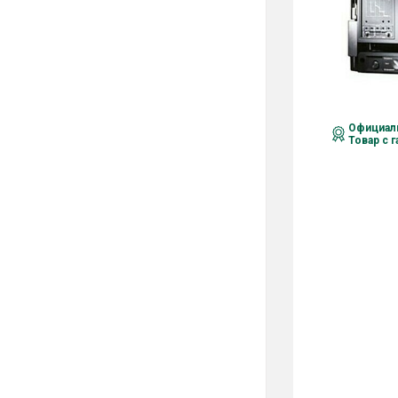
Официаль
Товар с 