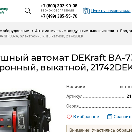
+7 (800) 302-90-08
илер
звонок бесплатный
Пункты самовывоза
ft
+7 (499) 385-55-70
е оборудование
Автоматические воздушные выключатели
Возду
0А 3P, 80кА, электронный, выкатной, 21742DEK
шный автомат DEKraft ВА-730
ронный, выкатной, 21742DE
Наличие
нет в
Артикул
21
Серия
В избранное
Сравнит
Внимание! Участились обращен