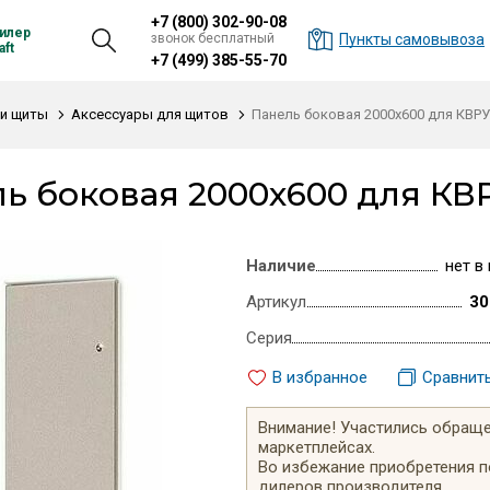
+7 (800) 302-90-08
илер
звонок бесплатный
Пункты самовывоза
ft
+7 (499) 385-55-70
и щиты
Аксессуары для щитов
Панель боковая 2000х600 для КВРУ,
ь боковая 2000х600 для КВР
Наличие
нет в
Артикул
30
Серия
В избранное
Сравнит
Внимание! Участились обращен
маркетплейсах.
Во избежание приобретения 
дилеров производителя