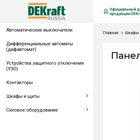
Официальный д
продукции DEKra
Автоматические выключатели
Распределительные щиты,
Автоматические выключатели в
Клеммы на DIN-рейку
Аксессуары
Амперметры
Воздушные автоматические
Главная
Шкафы 
гребенчатые шинки
литом корпусе
выключатели
Дифференциальные автоматы
(дифавтомат)
Напольные щиты
Предохранители
Панел
Устройства защитного отключения
Клеммы и комплектующие
Щитовые приборы
(УЗО)
Аксессуары для щитов
Автоматические воздушные
Контакторы
выключатели
Шкафы и щиты
Светосигнальная аппаратура
Силовое оборудование