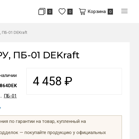
Корзина
0
0
0
 ПБ-01 DEKraft
У, ПБ-01 DEKraft
 наличии
4 458
₽
864DEK
ПБ-01
ь
ия по гарантии на товар, купленный на
подделок — покупайте продукцию у официальных