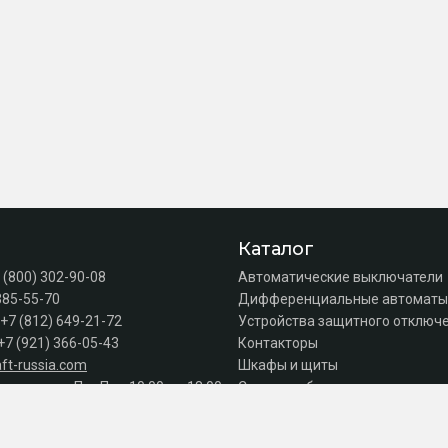
Каталог
 (800) 302-90-08
Автоматические выключатели
385-55-70
Дифференциальные автоматы
+7 (812) 649-21-72
Устройства защитного отключе
+7 (921) 366-05-43
Контакторы
ft-russia.com
Шкафы и щиты
а продаж: Пн–Пт с 10:00 до 18:00
Силовое оборудование
Акции
Серии