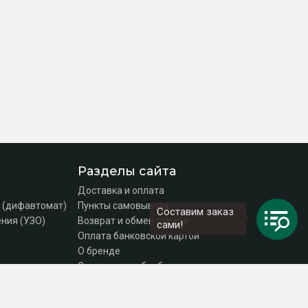
Разделы сайта
Доставка и оплата
 (дифавтомат)
Пункты самовывоза
Составим заказ
ния (УЗО)
Возврат и обмен товара
сами!
Оплата банковской картой
О бренде
Согласие на обработку персональных данных
Политика конфиденциальности
Контакты