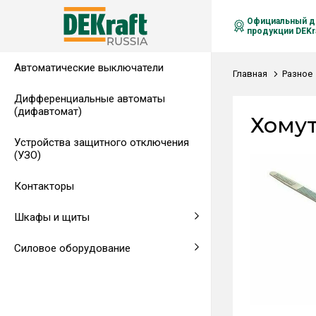
Официальный д
продукции DEKra
Автоматические выключатели
Распределительные щиты,
Автоматические выключатели в
Клеммы на DIN-рейку
Аксессуары
Амперметры
Воздушные автоматические
Главная
Разное
гребенчатые шинки
литом корпусе
выключатели
Дифференциальные автоматы
(дифавтомат)
Напольные щиты
Предохранители
Хомут
Устройства защитного отключения
Клеммы и комплектующие
Щитовые приборы
(УЗО)
Аксессуары для щитов
Автоматические воздушные
Контакторы
выключатели
Шкафы и щиты
Светосигнальная аппаратура
Силовое оборудование