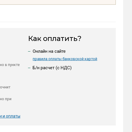
Как оплатить?
Онлайн на сайте
правила оплаты банковской картой
но в пункте
Б/н расчет (c НДС)
точнит
но при
и и оплаты