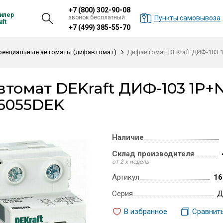
+7 (800) 302-90-08
илер
звонок бесплатный
Пункты самовывоза
ft
+7 (499) 385-55-70
енциальные автоматы (дифавтомат)
Дифавтомат DEKraft ДИФ-103 1P+
томат DEKraft ДИФ-103 1P+N 3
 16055DEK
Наличие
Склад производителя
от 2-х недель
Артикул
16
Серия
Д
В избранное
Сравнит