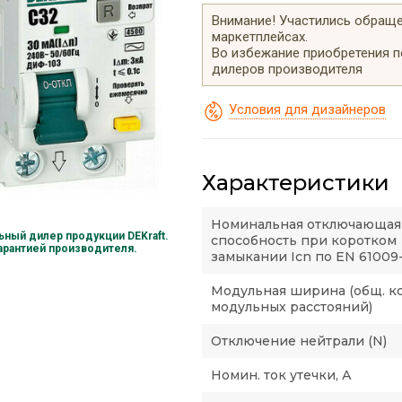
Внимание! Участились обращен
маркетплейсах.
Во избежание приобретения 
дилеров производителя
Условия для дизайнеров
Характеристики
Номинальная отключающая
ный дилер продукции DEKraft.
способность при коротком
гарантией производителя.
замыкании Icn по EN 61009-
Модульная ширина (общ. к
модульных расстояний)
Отключение нейтрали (N)
Номин. ток утечки, А