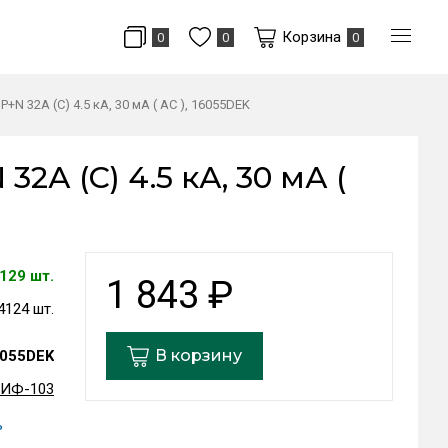
Корзина
0
0
0
N 32А (C) 4.5 кА, 30 мА ( AC ), 16055DEK
2А (C) 4.5 кА, 30 мА (
129 шт.
1 843
₽
4124 шт.
В корзину
055DEK
ИФ-103
ь