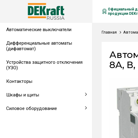
Официальный д
продукции DEKra
Автоматические выключатели
Распределительные щиты,
Автоматические выключатели в
Клеммы на DIN-рейку
Аксессуары
Амперметры
Воздушные автоматические
Главная
Автома
гребенчатые шинки
литом корпусе
выключатели
Дифференциальные автоматы
(дифавтомат)
Напольные щиты
Предохранители
Автом
8А, В,
Устройства защитного отключения
Клеммы и комплектующие
Щитовые приборы
(УЗО)
Аксессуары для щитов
Автоматические воздушные
Контакторы
выключатели
Шкафы и щиты
Светосигнальная аппаратура
Силовое оборудование