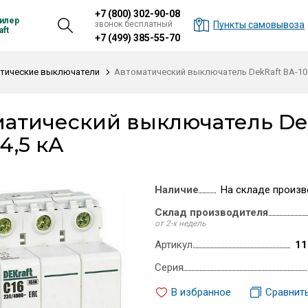
+7 (800) 302-90-08
илер
звонок бесплатный
Пункты самовывоза
ft
+7 (499) 385-55-70
тические выключатели
Автоматический выключатель DekRaft ВА-101, 
атический выключатель DekR
 4,5 кА
Наличие
На складе произв
Склад производителя
от 2-х недель
Артикул
11
Серия
В избранное
Сравнит