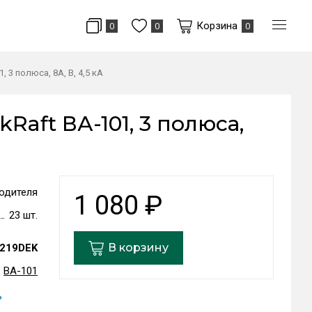
Корзина
0
0
0
3 полюса, 8А, В, 4,5 кА
aft ВА-101, 3 полюса,
одителя
1 080
₽
23 шт.
В корзину
219DEK
ВА-101
ь