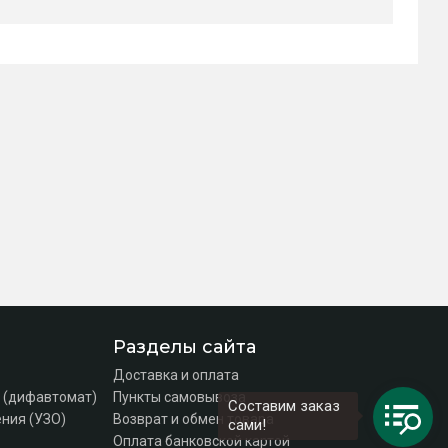
Разделы сайта
Доставка и оплата
 (дифавтомат)
Пункты самовывоза
Составим заказ
ния (УЗО)
Возврат и обмен товара
сами!
Оплата банковской картой