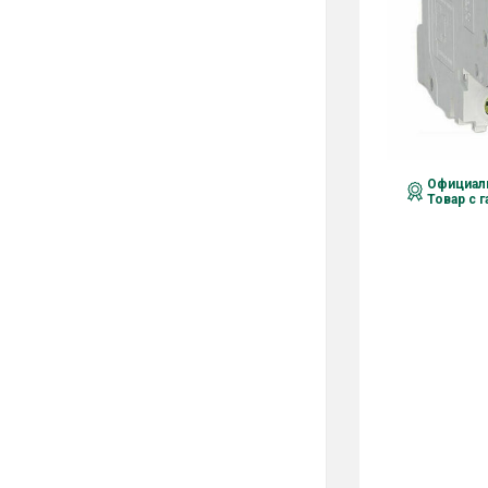
Официаль
Товар с 